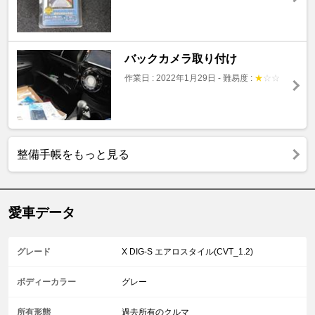
バックカメラ取り付け
作業日 : 2022年1月29日
-
難易度 :
★
☆
☆
整備手帳をもっと見る
愛車データ
グレード
X DIG-S エアロスタイル(CVT_1.2)
ボディーカラー
グレー
所有形態
過去所有のクルマ