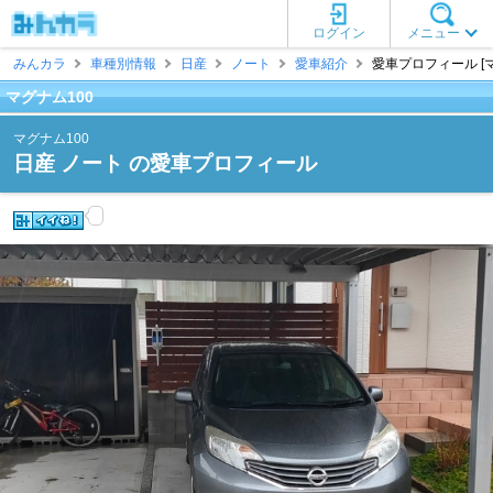
ログイン
メニュー
みんカラ
車種別情報
日産
ノート
愛車紹介
愛車プロフィール [マ
マグナム100
マグナム100
日産 ノート の愛車プロフィール