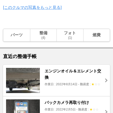
[このクルマの写真をもっと見る]
整備
フォト
パーツ
燃費
(4)
(1)
直近の整備手帳
エンジンオイル＆エレメント交
換
作業日 : 2022年8月14日
-
難易度 :
★
☆
☆
バックカメラ再取り付け
作業日 : 2022年2月5日
-
難易度 :
★
☆
☆