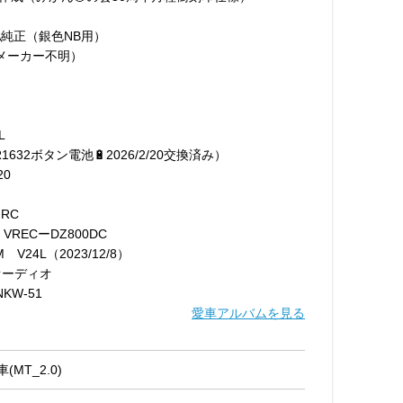
A純正（銀色NB用）
メーカー不明）
L
（CR1632ボタン電池🔋2026/2/20交換済み）
20
-RC
a VRECーDZ800DC
 M V24L（2023/12/8）
イオーディオ
KW-51
愛車アルバムを見る
(MT_2.0)