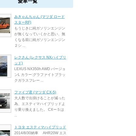
愛車一覧
みきゃんちゃん (マツダ ロード
スターRF)
もうじきに純ガソリンエンジン
が無くなっていくかと思い、無
くなる前に純ガソリンエンジン
２シ ...
レクさん (レクサス NXハイブリ
ッド)
LEXUS NX350h AWD バージョ
ンL カラー:グラファイトブラッ
クガラスフレー ...
ファイブ君 (マツダ CX-5)
大人数で出掛けることが減った
為、エスティマハイブリッドよ
り乗り換えました。 CXー５は
...
トヨタ エスティマハイブリッド
2014/8/30納車 AHR20W エス