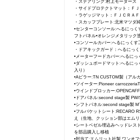
・ステアリング:村上モータース
・サイドプロテクトマット：ＦＪ
・ラゲッジマット：ＦＪＣＲＡＦ
・スカッフプレート:北米マツダ
•センターコンソール:へるにっ
フトパネル•オレンジメタリック
•コンソールカバー:へるにっく
・ドアキックガード：へるにっく
•メーターフードカバー:へるに
•ダッシュボードマット:へるに
入り）
•Aピラー:TN CUSTOM製（ア
•ツイーター:Pioneer carrozz
•ウインドブロッカー:OPENCAF
•ドアパネル:second stage製
•シフトパネル:second stage
•フルバケットシート:RECARO
え（生地、クッション部はエムリ
•シートベゼル埋込みヘッドレスト
を部品購入し移植
•肘当て:エムリット社製 ワンオ