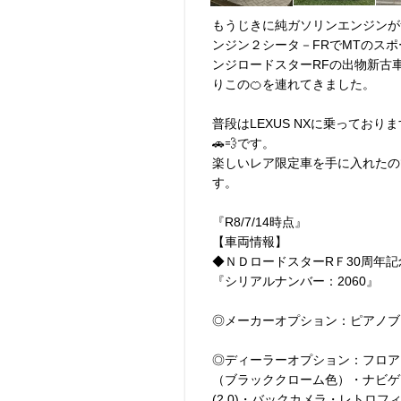
もうじきに純ガソリンエンジンが
ンジン２シータ－FRでMTのス
ンジロードスターRFの出物新古
りこの🍊を連れてきました。
普段はLEXUS NXに乗ってお
🚗💨です。
楽しいレア限定車を手に入れたの
す。
『R8/7/14時点』
【車両情報】
◆ＮＤロードスターRＦ30周年記
『シリアルナンバー：2060』
◎メーカーオプション：ピアノブ
◎ディーラーオプション：フロア
（ブラッククローム色）・ナビゲ
(2.0)・バックカメラ・レトロ