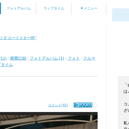
フォトアルバム
ラップタイム
▼メニュー
]
ツダ ロードスターRF
11)
|
燃費記録
|
フォトアルバム (1)
|
フォト
|
クルマ
プタイム
「
は
コ
コメント(41)
ざ
私