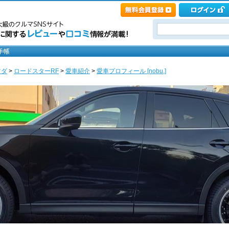
ツダ
>
ロードスターRF
>
愛車紹介
>
愛車プロフィール [nobu,]