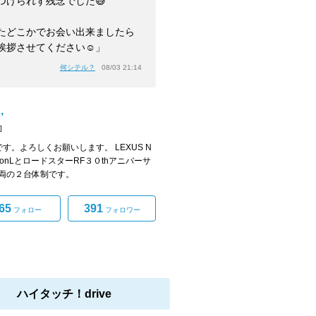
つけられず残念でした😅
たどこかでお会い出来ましたら
挨拶させてください☺」
何シテル？
08/03 21:14
,
]
,です。よろしくお願いします。 LEXUS N
rsionLとロードスターRF３０thアニバーサ
両の２台体制です。
65
391
フォロー
フォロワー
ハイタッチ！drive