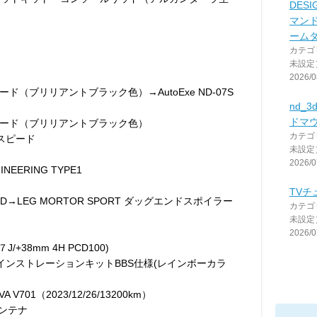
DESI
マンド
ーム
カテゴ
未設定
2026/0
（ブリリアントブラック色）→AutoExe ND-07S
nd_3
ドマ
ード（ブリリアントブラック色）
カテゴ
スピード
未設定
2026/0
NEERING TYPE1
TV
D→LEG MORTOR SPORT ダッグエンドスポイラー
カテゴ
未設定
2026/0
/+38mm 4H PCD100)
インストレーションキットBBS仕様(レインボーカラ
A V701（2023/12/26/13200km）
アンテナ