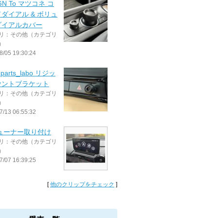
GN To マツコネ コ
ダイアル & ボリュ
ダイアルカバー
リ：その他（カテゴリ
）
8/05 19:30:24
dparts_labo リジッ
ウントブラケット
リ：その他（カテゴリ
）
7/13 06:55:32
チューナー取り付け
リ：その他（カテゴリ
）
7/07 16:39:25
[
他のクリップをチェック
]