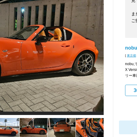
見
ま
ご
nobu
[
東京都
nobu
X Ve
リー車
3