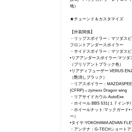
地）
★チューンド＆カスタマイズ
【外装関係】
・リップスポイラー：マツダスピード
フロントアンダースポイラー
・サイドスポイラー：マツダスピ
•リアアンダースポイラー:マツダ
（ブリリアントブラック色）
•リアディフューザー:VERUS ENJI
（艶消しブラック）
・リアスポイラー：MAZDASPEE
(CFRP)→zymexx Dragon wing
・リアサイドカウル:AutoExe
・ホイール:BBS 531(１７インチ/７J
・ホイールナット:マックガード•
ー）
•タイヤ:YOKOHAMA ADVAN FLEV
・アンテナ：G-TECHショート