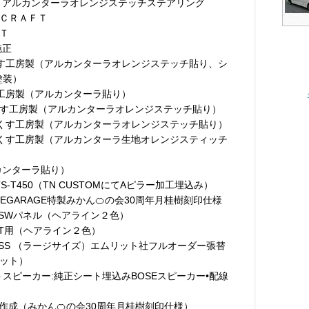
 アルカンターラオレンジステッチステアリング
ＣＲＡＦＴ
Ｔ
純正
くす工房製（アルカンターラオレンジステッチ貼り、シ
塗装）
す工房製（アルカンターラ貼り）
す工房製（アルカンターラオレンジステッチ貼り）
っくす工房製（アルカンターラオレンジステッチ貼り）
っくす工房製（アルカンターラ生地オレンジスティッチ
ルカンターラ貼り）
eriaTS-T450（TN CUSTOMにてAピラー加工埋込み）
FEGARAGE特製みかん🍊の会30周年月桂樹刻印仕様
 PW/SWパネル（ヘアライン２色）
製 MT用（ヘアライン２色）
 RSS （ラージサイズ）エムリット社フルオーダー張替
ット）
スピーカー:純正シート埋込みBOSEスピーカー•配線
フ作成（みかん🍊の会30周年月桂樹刻印仕様）