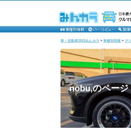
車・自動車SNSみんカラ
>
車種別情報
>
マ
nobu,のページ