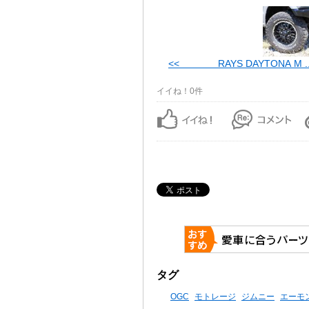
<< RAYS DAYTONA M ..
イイね！0件
タグ
OGC
モトレージ
ジムニー
エーモ