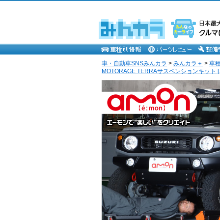
車・自動車SNSみんカラ
>
みんカラ＋
>
車
MOTORAGE TERRAサスペンションキット