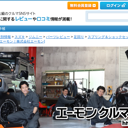
種別情報
>
スズキ
>
ジムニー
>
パーツレビュー
>
足回り
>
スプリング＆ショックセ
 [エーモン｜株式会社エーモン]