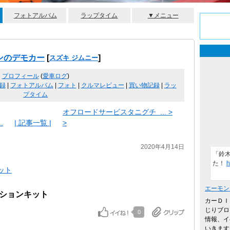
フォトアルバム
ラップタイム
▼メニュー
ンのデモカー
[
]
スズキ ジムニー
プロフィール
(
愛車ログ
)
録
|
フォトアルバム
|
フォト
|
クルマレビュー
|
買い物記録
|
ラッ
プタイム
オフロードサービスタニグチ ... >
.
| 記事一覧 |
>
2020年4月14日
「鈴
た！
h
ット
エーモン
ペンションキット
カーＤＩ
じりブロ
0
情報、イ
いきます。