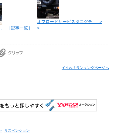
オフロードサービスタニグチ ... >
.
| 記事一覧 |
>
イイね！ランキングページへ
ン
サスペンション