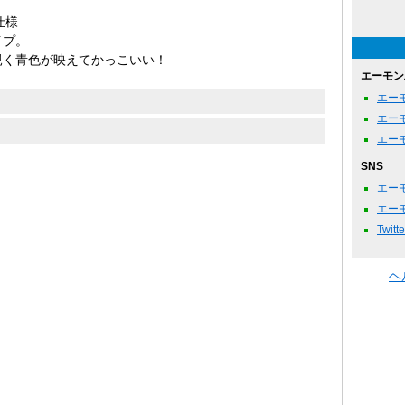
仕様
イプ。
覗く青色が映えてかっこいい！
エーモン
エー
エー
エー
SNS
エーモ
エーモ
Twitte
ヘ