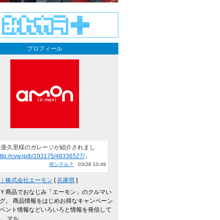
プロフィール
木亜久里様のガレージが紹介されまし
ttp://cvw.jp/b/193175/48336527/
」
何シテル？
03/28 10:49
｜株式会社エーモン
[
兵庫県
]
Ｙ商品でおなじみ「エーモン」のクルマい
グ。 商品情報をはじめお得なキャンペーン
ベント情報などいろいろと情報を発信して
 マル...