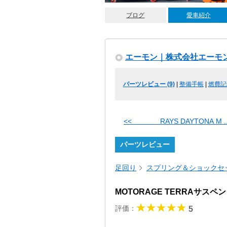
ブログ
愛車紹介
エーモン｜株式会社エーモ
パーツレビュー (9)
|
整備手帳
|
燃費記
<< RAYS DAYTONA M ..
パーツレビュー
足回り
スプリング＆ショックセ
MOTORAGE TERRAサス
評価：
5