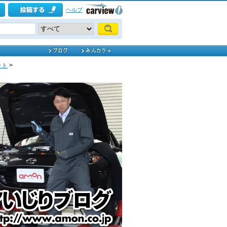
ヘルプ
ット
>