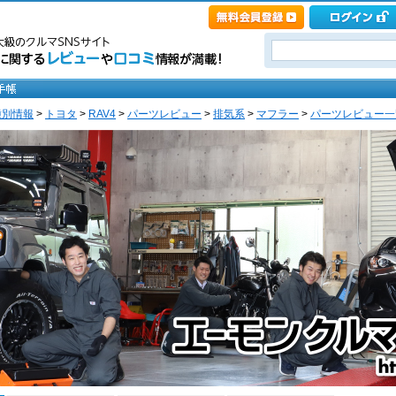
種別情報
>
トヨタ
>
RAV4
>
パーツレビュー
>
排気系
>
マフラー
>
パーツレビュー一