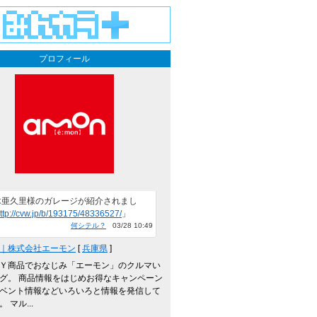
プロフィール
木亜久里様のガレージが紹介されまし
ttp://cvw.jp/b/193175/48336527/
」
何シテル？
03/28 10:49
｜株式会社エーモン
[
兵庫県
]
Ｙ商品でおなじみ「エーモン」のクルマい
グ。 商品情報をはじめお得なキャンペーン
ベント情報などいろいろと情報を発信して
 マル...