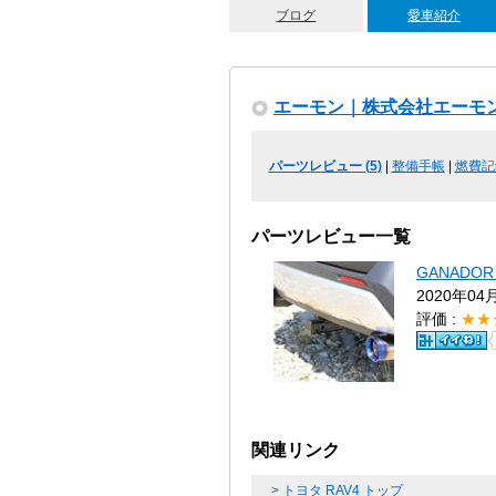
ブログ
愛車紹介
エーモン｜株式会社エーモ
パーツレビュー (5)
|
整備手帳
|
燃費記
パーツレビュー一覧
GANADO
2020年04
評価 :
★★
関連リンク
> トヨタ RAV4 トップ