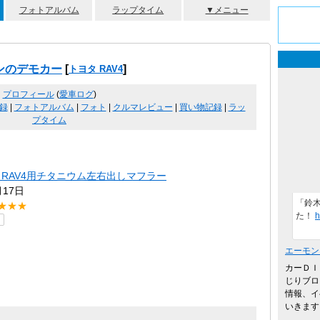
フォトアルバム
ラップタイム
▼メニュー
ンのデモカー
[
]
トヨタ RAV4
プロフィール
(
愛車ログ
)
録
|
フォトアルバム
|
フォト
|
クルマレビュー
|
買い物記録
|
ラッ
プタイム
R RAV4用チタニウム左右出しマフラー
月17日
「鈴
★★★
た！
h
エーモン
カーＤＩ
じりブロ
情報、イ
いきます。