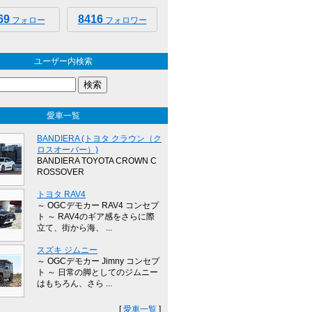
69
8416
フォロー
フォロワー
ユーザー内検索
愛車一覧
BANDIERA (トヨタ クラウン（ク
ロスオーバー）)
BANDIERA TOYOTA CROWN C
ROSSOVER
トヨタ RAV4
～ OGCデモカー RAV4 コンセプ
ト ～ RAV4のギア感をさらに際
立て、街から海、 ...
スズキ ジムニー
～ OGCデモカー Jimny コンセプ
ト ～ 日常の脚としてのジムニー
はもちろん、さら ...
[
愛車一覧
]