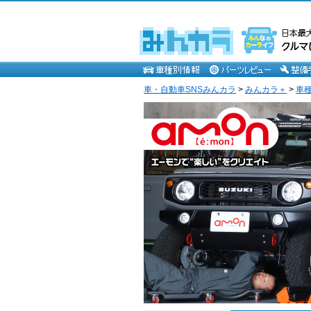
車・自動車SNSみんカラ
>
みんカラ＋
>
車