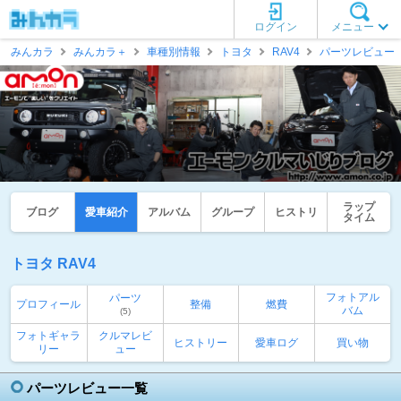
ログイン
メニュー
みんカラ
みんカラ＋
車種別情報
トヨタ
RAV4
パーツレビュー
ラップ
ブログ
愛車紹介
アルバム
グループ
ヒストリ
タイム
トヨタ RAV4
フォトアル
パーツ
プロフィール
整備
燃費
バム
(5)
フォトギャラ
クルマレビ
ヒストリー
愛車ログ
買い物
リー
ュー
パーツレビュー一覧