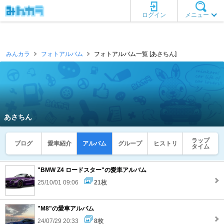
ログイン
メニュー
みんカラ
フォトアルバム
フォトアルバム一覧 [あさちん]
あさちん
ラップ
ブログ
愛車紹介
アルバム
グループ
ヒストリ
タイム
"BMW Z4 ロードスター"の愛車アルバム
25/10/01 09:06
21枚
"M8"の愛車アルバム
24/07/29 20:33
8枚