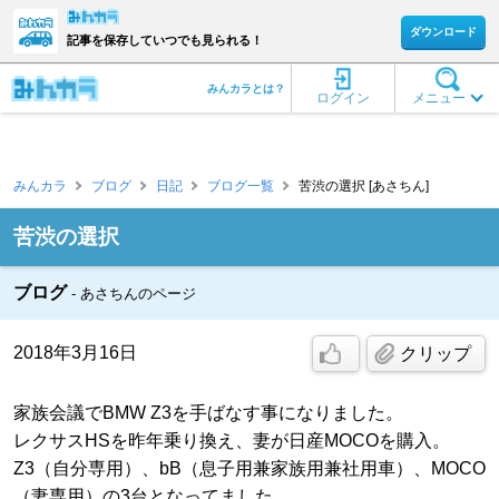
ダウンロード
記事を保存していつでも見られる！
みんカラとは？
ログイン
メニュー
みんカラ
ブログ
日記
ブログ一覧
苦渋の選択 [あさちん]
苦渋の選択
ブログ
あさちんのページ
2018年3月16日
クリップ
家族会議でBMW Z3を手ばなす事になりました。
レクサスHSを昨年乗り換え、妻が日産MOCOを購入。
Z3（自分専用）、bB（息子用兼家族用兼社用車）、MOCO
（妻専用）の3台となってました。