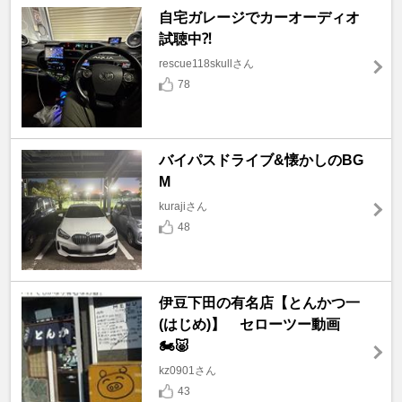
自宅ガレージでカーオーディオ
試聴中⁈
rescue118skullさん
78
バイパスドライブ&懐かしのBG
M
kurajiさん
48
伊豆下田の有名店【とんかつ一
(はじめ)】 セローツー動画
🏍🐷
kz0901さん
43