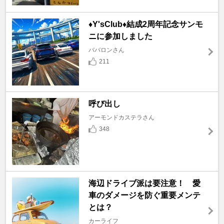
♦️Y'sClub♦️結成2周年記念サンモ
ニに参加しました
ババロンさん
211
呼び出し
アーモンドカステラさん
348
海辺ドライブ派は要注意！ 愛
車のダメージを防ぐ重要メンテ
とは？
カーライフ