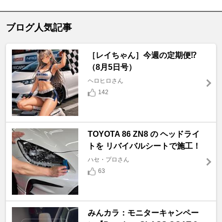
ブログ人気記事
［レイちゃん］今週の定期便⁉️
（8月5日号）
ヘロヒロさん
142
TOYOTA 86 ZN8 の ヘッドライ
トを リバイバルシートで施工！
ハセ・プロさん
63
みんカラ：モニターキャンペー