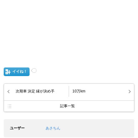
イイね！
次期車 決定 縁が決め手
10万km
記事一覧
ユーザー
あさちん