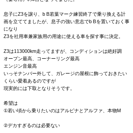
息子にZ3を譲り、b B若葉マーク練習終了で乗り換える計
画を立ててましたが、息子の強い意志でb Bを置いておく事
になり
Z3を社用車兼家族用の用途に使える車を探す事に決定。
Z3は113000km走ってますが、コンディションは絶好調
オープン最高、コーナーリング最高
エンジン音最高
いっそナンバー外して、ガレージの屋根に飾っておきたい
くらい愛着あるのですが
現実的には下取となりそうです。
希望は
①若い頃から乗りたいのはアルピナとアルファ、本物M
②デカすぎるのは必要ない