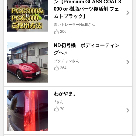
ン【Premium GLASS COAT 3
000 or 樹脂パーツ復活剤 フェ
ムトブラック】
青いトレーラーNo.IIIさん
206
ND初号機 ボディコーティン
グへ♬
ブクチャンさん
264
わかやま。
.ξさん
70