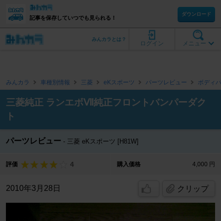
ダウンロード
記事を保存していつでも見られる！
みんカラとは？
ログイン
メニュー
みんカラ
車種別情報
三菱
eKスポーツ
パーツレビュー
ボディ
三菱純正 ランエボⅦ純正フロントバンパーダク
ト
パーツレビュー
三菱 eKスポーツ [H81W]
4
評価
購入価格
4,000 円
2010年3月28日
クリップ