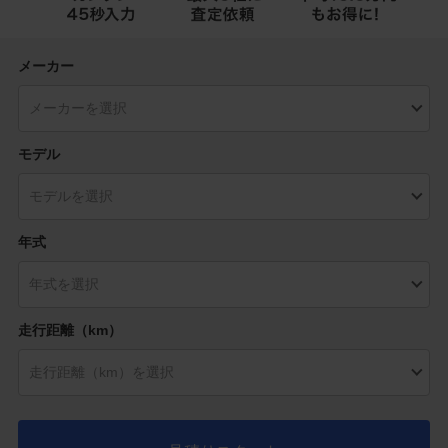
メーカー
モデル
年式
走行距離（km）