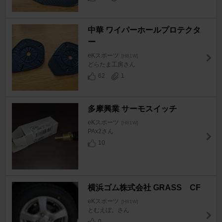
中華 ワイパーホールプロテクタ
ー
eKスポーツ
[H81W]
どらたま工房さん
62
1
多摩興業 サーモスイッチ
eKスポーツ
[H81W]
PAx2さん
10
横浜ゴム株式会社 GRASS CF
eKスポーツ
[H81W]
とむえぼ。さん
0