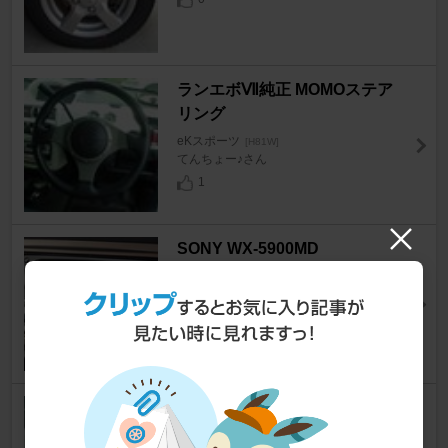
ランエボⅦ純正 MOMOステア
リング
eKスポーツ
[H81W]
てんちょー♪さん
1
SONY WX-5900MD
eKスポーツ
[H81W]
tomo_evo98さん
7
TAKE OFF エアロボンネット
（FRP）