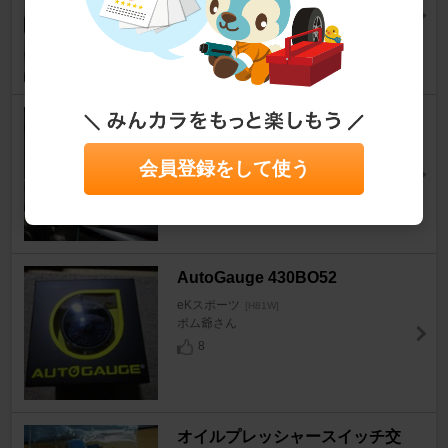
eKスポーツ
[H81W]
てんちょー♪さん
3
HKT サーモスタット 88℃
eKスポーツ
[H81W]
瀬良さん
会員登録をして使う
22
AutoGauge 430BO52
eKスポーツ
[H81W]
ポム爺さん
8
オイルプレッシャースイッチ交