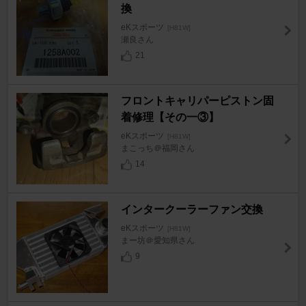
換
eKスポーツ
[H81W]
瀬良さん
21
フロントキャリパーピストン固
着修理【その一③】
eKスポーツ
[H81W]
まこっち＠福岡さん
14
インタークーラーファン交換
eKスポーツ
[H81W]
まー坊＠愛知県さん
9