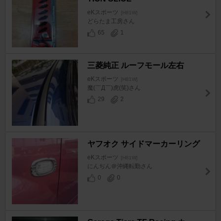
eKスポーツ
[H81W]
どらたま工房さん
65
1
三菱純正 ルーフモール左右
eKスポーツ
[H81W]
魔(￣Д￣)虎(笑)さん
29
2
ヤフオク サイドマーカーリング
eKスポーツ
[H81W]
にんぢん＠沖縄転勤さん
0
0