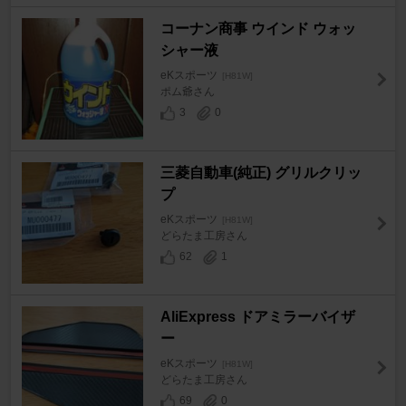
コーナン商事 ウインド ウォッ
シャー液
eKスポーツ
[H81W]
ポム爺さん
3
0
三菱自動車(純正) グリルクリッ
プ
eKスポーツ
[H81W]
どらたま工房さん
62
1
AliExpress ドアミラーバイザ
ー
eKスポーツ
[H81W]
どらたま工房さん
69
0