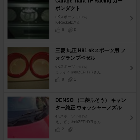
Garage Tiara TF Racing カー
ボンダクト
eKスポーツ
[H81W]
K-Rocketzさん
6
0
三菱 純正 H81 ekスポーツ用 フ
ォグランプベゼル
eKスポーツ
[H81W]
えぃぞぅ＠ekZEPHYRさん
8
1
DENSO （三菱ふそう） キャン
ター純正 ウォッシャーノズル
eKスポーツ
[H81W]
えぃぞぅ＠ekZEPHYRさん
2
1