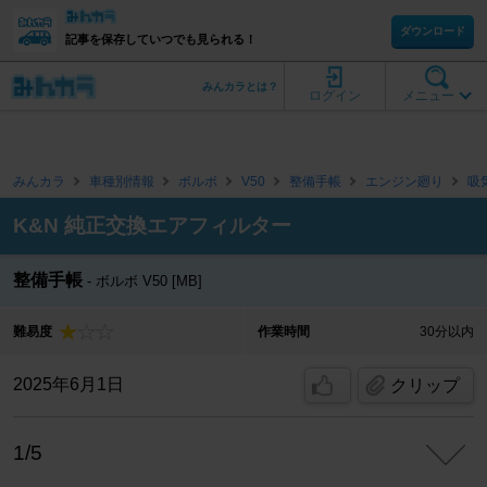
ダウンロード
記事を保存していつでも見られる！
みんカラとは？
ログイン
メニュー
みんカラ
車種別情報
ボルボ
V50
整備手帳
エンジン廻り
吸
K&N 純正交換エアフィルター
整備手帳
ボルボ V50 [MB]
難易度
作業時間
30分以内
2025年6月1日
クリップ
1/5