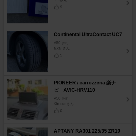
9
Continental UltraContact UC7
V50
[MB]
a.kajiさん
5
PIONEER / carrozzeria 楽ナ
ビ AVIC-HRV110
V50
[MB]
Kin-sunさん
0
APTANY RA301 225/35 ZR19