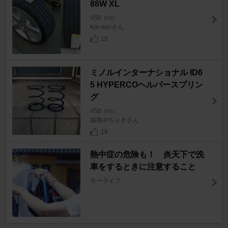
88W XL
V50
[MB]
Kin-sunさん
15
ミノルインターナショナル ID6
5 HYPERCOヘルパースプリン
グ
V50
[MB]
瑞旭＠ちゃきさん
19
熱中症の危険も！ 炎天下で洗
車をするときに注意すること
カーライフ