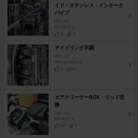
イド・ステンレス・インテーク
パイプ
V50
[MB]
Kin-sunさん
8
0
アイドリング不調
V50
[MB]
SKH garageさん
6
0
エアクリーナーBOX・リッド交
換
V50
[MB]
Kin-sunさん
12
0