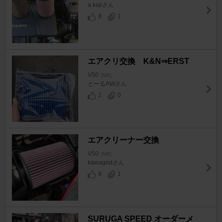
a.kajiさん
8
1
エアクリ交換 K&N⇒ERST
V50
[MB]
とーるAWさん
2
0
エアクリーナー交換
V50
[MB]
kawagodさん
9
1
SURUGA SPEED オーダーメ