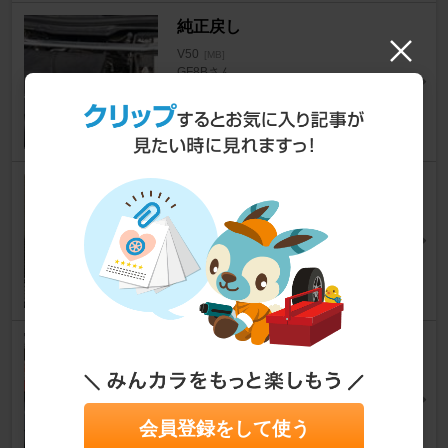
純正戻し
V50
[MB]
GF8Bさん
3
0
エアクリーナー交換
V50
[MB]
magnax5さん
3
0
エアフィルター交換
V50
[MB]
GF8Bさん
7
0
会員登録をして使う