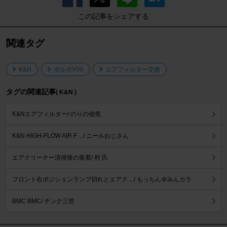
この記事をシェアする
関連タグ
K&N
ボルボV50
エアフィルター交換
タグの関連記事
( K&N )
K&Nエアフィルター/ のりの佃煮
K&N HIGH-FLOW AIR F .../ ニールおじさん
エアクリーナー清掃後の装着/ 村 氏
フロント右ポジションランプ切れとエアク .../ もっちん＠みんカラ
BMC BMC/ チンク三世