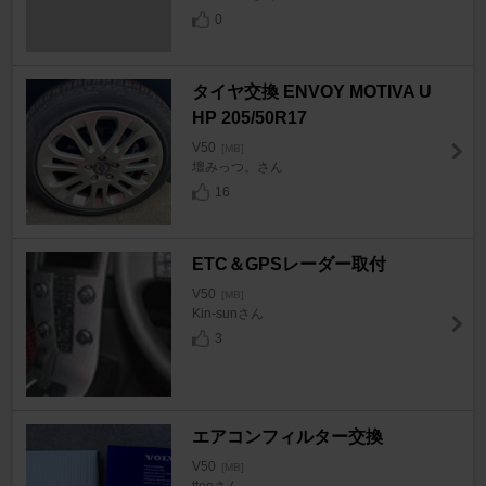
0
タイヤ交換 ENVOY MOTIVA U
HP 205/50R17
V50
[MB]
壇みっつ。さん
16
ETC＆GPSレーダー取付
V50
[MB]
Kin-sunさん
3
エアコンフィルター交換
V50
[MB]
tteeさん