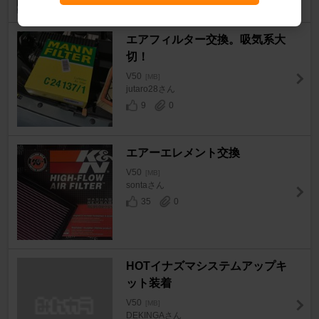
エアフィルター交換。吸気系大
切！
V50
[MB]
jutaro28さん
9
0
エアーエレメント交換
V50
[MB]
sontaさん
35
0
HOTイナズマシステムアップキ
ット装着
V50
[MB]
DEKINGAさん