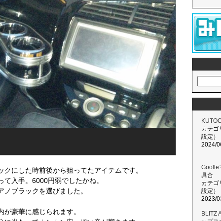
KUTO
カテゴ
設定）
2024/0
Gool
ックにした時前後から狙ってたアイテムです。
具合
て入手。6000円弱でしたかね。
カテゴ
アノブラックを選びました。
設定）
2023/0
内が豪華に感じられます。
BLITZ