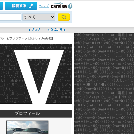
ヘルプ
ル ピアノブラック [深水いずみ(偽名)]
プロフィール