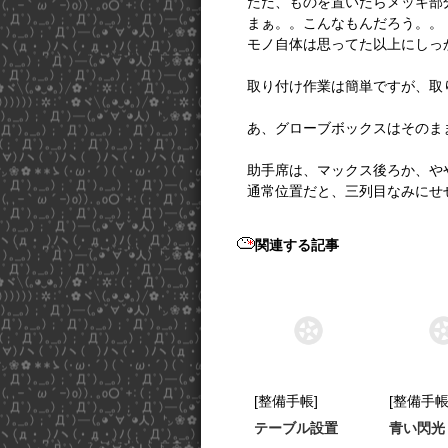
ただ、ものを置いたらメッキ部
まぁ。。こんなもんだろう。。
モノ自体は思ってた以上にしっ
取り付け作業は簡単ですが、取
あ、グローブボックスはそのま
助手席は、マックス後ろか、や
通常位置だと、三列目なみにせ
関連する記事
[整備手帳]
[整備手帳
テーブル設置
青い閃光