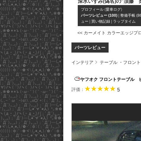
深水いずみ(偽名)の"須藤 
プロフィール
(
愛車ログ
)
パーツレビュー (100)
|
整備手帳 (86
ュー
|
買い物記録
|
ラップタイム
<< カーメイト カラーエッジプロ .
パーツレビュー
インテリア
テーブル ・フロン
ヤフオク フロントテーブル
評価：
5