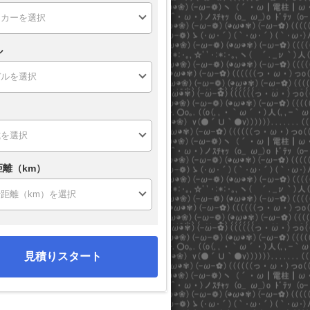
ル
距離（km）
見積りスタート