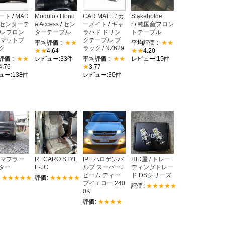
ート
/
MAD
Modulo / Hond
CAR MATE / カ
Stakeholde
S センターテ
a Access
/
セン
ーメイト
/
ギャ
r
/
純国産フロン
ル フロン
ターテーブル
ラハド ドリン
トテーブル
 マットブ
クテーブル ブ
平均評価 :
★★
平均評価 :
★★
ク
ラック / NZ629
★★
4.64
★★
4.20
評価 :
★★
レビュー:33件
平均評価 :
★★
レビュー:15件
4.76
★
3.77
ュー:138件
レビュー:30件
 マフラー
RECARO STYL
IPF ハロゲンバ
HID屋 / トレー
ター
E-JC
ルブ スーパーJ
ディングトレー
ビーム ディー
ド DSシリーズ
:
★★★★★
評価:
★★★★★
プイエロー 240
評価:
★★★★★
0K
評価:
★★★★