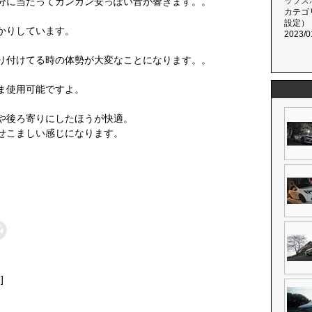
分に当たってカンカン安っぽい音が響きます。。
ップス
カテゴ
設定）
かりしています。
2023/0
り付けてる時の体勢が大変なことになります。。
ま使用可能ですよ。
や後ろ寄りにしたほうが快適。
せこましい感じになります。
]