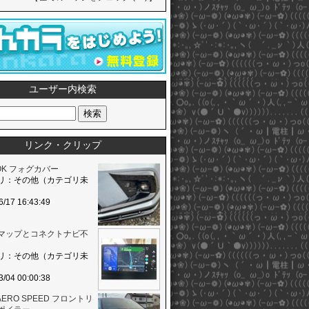
ユーザー内検索
リンク・クリップ
OK フォグカバー
リ：その他（カテゴリ未
6/17 16:43:49
leマップとコネクトナビ不
リ：その他（カテゴリ未
3/04 00:00:38
 AERO SPEED フロントリ