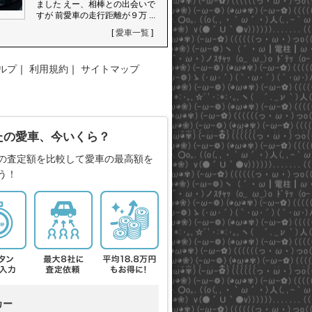
ました えー、相棒との出会いで
すが 前愛車の走行距離が９万 ...
[
愛車一覧
]
ルプ
｜
利用規約
｜
サイトマップ
たの愛車、今いくら？
の査定額を比較して愛車の最高額を
う！
カー