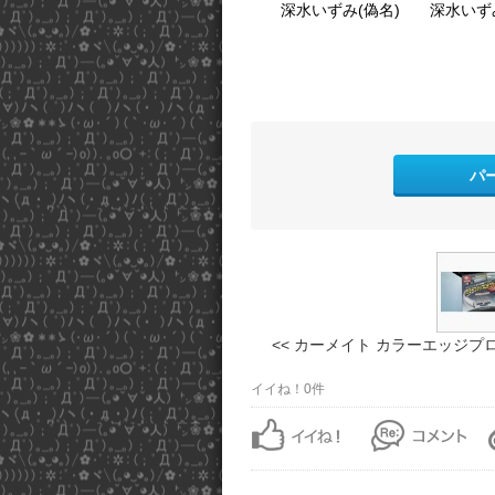
深水いずみ(偽名)
深水いず
パ
<< カーメイト カラーエッジプロ .
イイね！0件