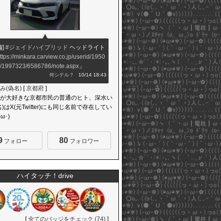
備]
#ジェイドハイブリッド
ヘッドライト
ttps://minkara.carview.co.jp/userid/1950
r/1997323/6586786/note.aspx
」
何シテル？
10/14 18:43
み(偽名)
[
京都府
]
が大好きな京都市民の普通のヒト、深水い
)はX(元Twitter)にも同じ名前で存在してい
ω･)
9
80
フォロー
フォロワー
ハイタッチ！drive
[
全てのバッジをチェック (74)
]