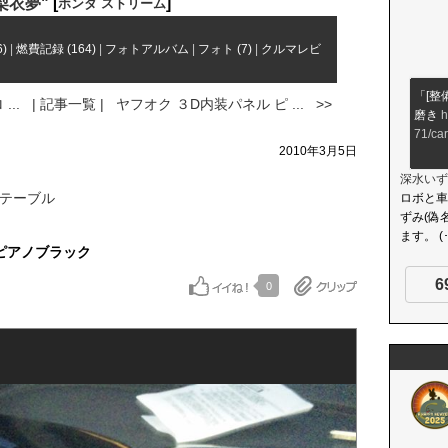
梨衣夢"
[
]
ホンダ ストリーム
)
|
燃費記録 (164)
|
フォトアルバム
|
フォト (7)
|
クルマレビ
「[整
..
| 記事一覧 |
ヤフオク ３D内装パネル ピ ... >>
磨き
h
71/ca
2010年3月5日
深水いず
トテーブル
ロボと車
ずみ(偽名
ます。 (･
 ピアノブラック
6
0