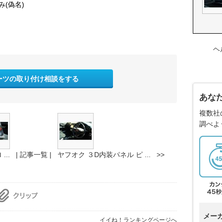
み(偽名)
ヘ
ーツの取り付け相談をする
あな
複数社
調べよ
..
| 記事一覧 |
ヤフオク ３D内装パネル ピ ... >>
メー
イイね！ランキングページへ