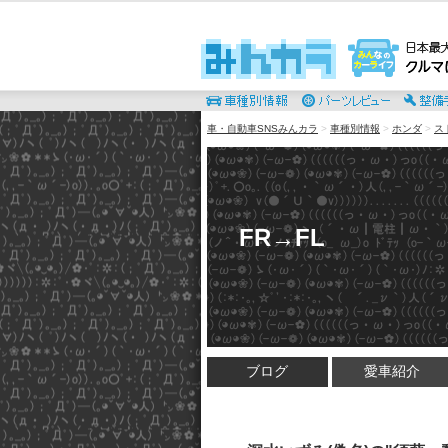
車・自動車SNSみんカラ
>
車種別情報
>
ホンダ
>
ス
FR→FL
ブログ
愛車紹介