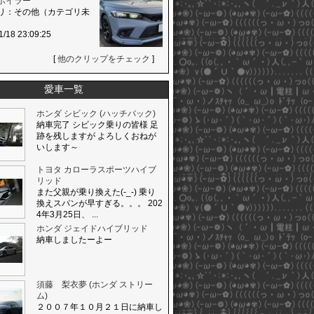
ポイラー
リ：その他（カテゴリ未
1/18 23:09:25
[
他のクリップをチェック
]
愛車一覧
ホンダ シビック (ハッチバック)
納車完了 シビック乗りの皆様 足
跡を残しますが よろしくおねが
いします～
トヨタ カローラスポーツハイブ
リッド
また父親が乗り換えた(-_-) 乗り
換えスパンが早すぎる。。。 202
4年3月25日、 ...
ホンダ ジェイドハイブリッド
納車しましたーよー
須藤 梨衣夢 (ホンダ ストリー
ム)
２００７年１０月２１日に納車し