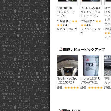
one creatio
D.A.D / GARSO
輝オ
n
/
フロントテ
N
/
D.A.D フロ
LY
ーブル
ントテーブル
ーブ
ト用
平均評価 :
★★
平均評価 :
★★
ラッ
★★
4.33
★★
4.48
レビュー:649件
レビュー:1789
平均
件
★★
レビ
関連レビューピックアップ
Neolin NeoSpo
ホンダ(純正) U
不明
rt 215/50R17
LTRA ATF-Z1
カッ
評価:
★★★★★
評価:
★★★★★
評価
関連リンク