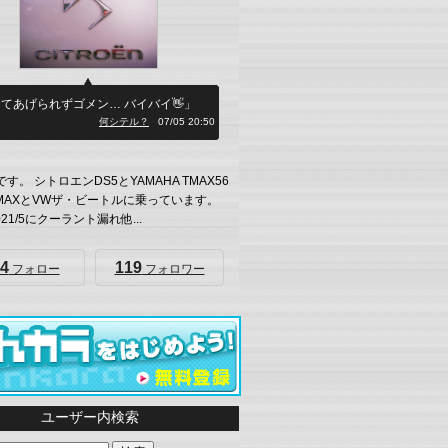
てあげられずゴメン… バイバイ👋」
何シテル？
07/05 20:50
0です。 シトロエンDS5とYAMAHA TMAX56
CHMAXとVWザ・ビートルに乗っています。
021/5にクーラント漏れ他...
4
119
フォロー
フォロワー
ユーザー内検索