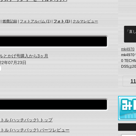
|
燃費記録
|
フォトアルバム (1)
|
フォト (1)
|
クルマレビュー
「直し
mk4970
mk497
ルとかげ号購入から3ヶ月
0 TE
022年07月23日
DS5は2
11
トル (ハッチバック) トップ
トル (ハッチバック) パーツレビュー