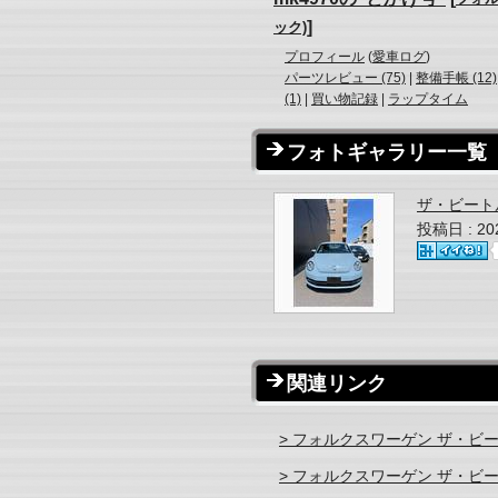
]
ック)
プロフィール
(
愛車ログ
)
パーツレビュー (75)
|
整備手帳 (12)
(1)
|
買い物記録
|
ラップタイム
フォトギャラリー一覧
ザ・ビート
投稿日 : 2
関連リンク
> フォルクスワーゲン ザ・ビー
> フォルクスワーゲン ザ・ビー