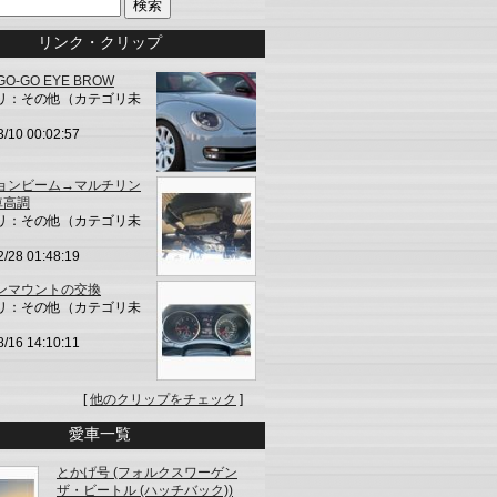
リンク・クリップ
GO-GO EYE BROW
リ：その他（カテゴリ未
3/10 00:02:57
ョンビーム→マルチリン
車高調
リ：その他（カテゴリ未
2/28 01:48:19
ンマウントの交換
リ：その他（カテゴリ未
8/16 14:10:11
[
他のクリップをチェック
]
愛車一覧
とかげ号 (フォルクスワーゲン
ザ・ビートル (ハッチバック))