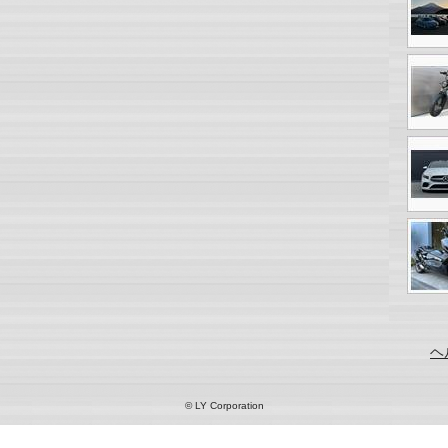
ヘ
© LY Corporation