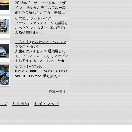
2013年式 ザ・ビートル デザ
イン 爽やかなデニムブルー決
め打ちで探したところ、宇都 ...
その他 ファットバイク
クラウドファンディングで話題と
なったMaverick S1 中国の停電に
よる操業停止や ...
しろくま (メルセデス・ベンツ A
クラス セダン)
人生初のメルセデス 通勤用とし
て、ビジネスマンらしく？セダン
をお迎えすることにしました� ...
ヤマハ TMAX560
BMW S1000R → YAMAHA TMAX
560 TECHMAXへ乗り換え 2 ...
[
愛車一覧
]
ルプ
｜
利用規約
｜
サイトマップ