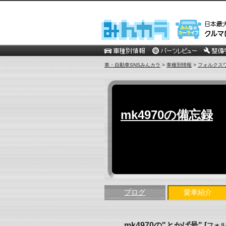
車・自動車SNSみんカラ
>
車種別情報
>
フォルクス
mk4970の備忘録
ブログ
愛車紹介
mk4970の"とかげ号"
[
フォル