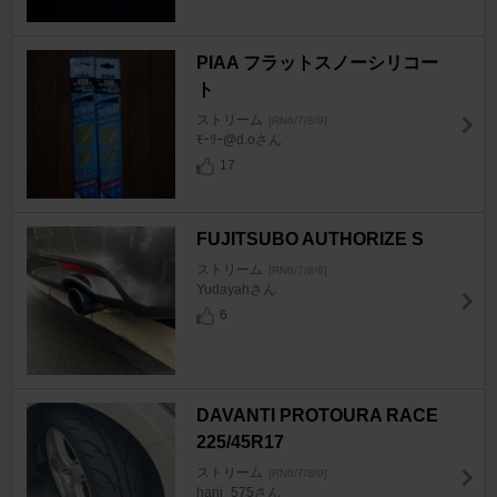
PIAA フラットスノーシリコー
ト
ストリーム
[RN6/7/8/9]
ﾓｰﾘｰ@d.oさん
17
FUJITSUBO AUTHORIZE S
ストリーム
[RN6/7/8/9]
Yudayahさん
6
DAVANTI PROTOURA RACE
225/45R17
ストリーム
[RN6/7/8/9]
hani_575さん