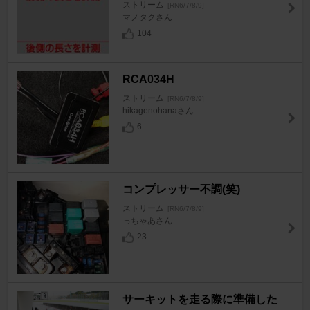
ストリーム
[RN6/7/8/9]
マノタクさん
104
RCA034H
ストリーム
[RN6/7/8/9]
hikagenohanaさん
6
コンプレッサー不調(笑)
ストリーム
[RN6/7/8/9]
っちゃあさん
23
サーキットを走る際に準備した