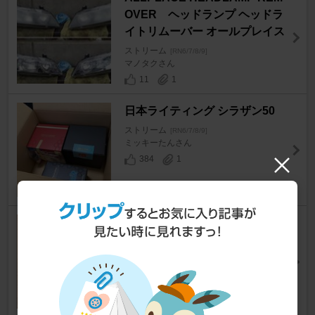
OVER ヘッドランプ ヘッドラ
イトリムーバー オールプレイス
ストリーム
[RN6/7/8/9]
マノタクさん
11
1
日本ライティング シラザン50
ストリーム
[RN6/7/8/9]
ミッキーたんさん
384
1
ピカピカレイン SLICK TOUCH
40ml
ストリーム
[RN6/7/8/9]
オデストさん
89
0