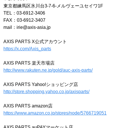
東京都練馬区氷川台3-7-6-メルヴェーユセイワ1F
TEL：03-6912-3406
FAX：03-6912-3407
mail：irie@axis-asia.jp
AXIS PARTS X公式アカウント
https://x.com/Axis_parts
AXIS PARTS 楽天市場店
http://www.rakuten.ne.jp/gold/auc-axis-parts/
AXIS PARTS Yahoo!ショッピング店
http://store.shopping.yahoo.co.jp/axisparts/
AXIS PARTS amazon店
https://www.amazon.co.jp/stores/node/5766719051
AXIS PARTS auPAYマーケット店