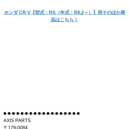
ホンダ CR-V【型式：RS（年式：R8.2～）】用そのほか商
品はこちら！
■-■-■-■-■-■-■-■-■-■-■-■-■-■-■-■-■-■
AXIS PARTS
〒179-0084