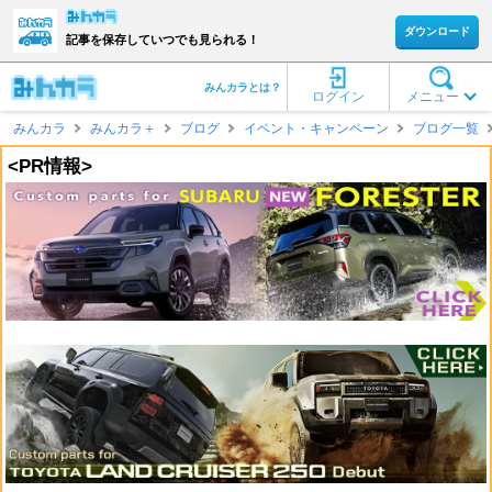
ダウンロード
記事を保存していつでも見られる！
みんカラとは？
ログイン
メニュー
みんカラ
みんカラ＋
ブログ
イベント・キャンペーン
ブログ一覧
<PR情報>