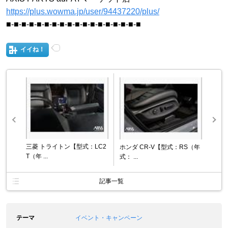
https://plus.wowma.jp/user/94437220/plus/
■-■-■-■-■-■-■-■-■-■-■-■-■-■-■-■-■-■
イイね！
三菱 トライトン【型式：LC2
ホンダ CR-V【型式：RS（年
T（年 ...
式： ...
記事一覧
テーマ
イベント・キャンペーン