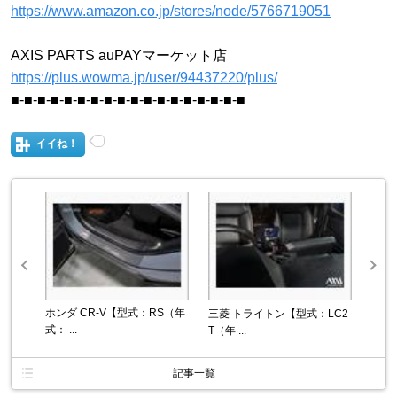
https://www.amazon.co.jp/stores/node/5766719051
AXIS PARTS auPAYマーケット店
https://plus.wowma.jp/user/94437220/plus/
■-■-■-■-■-■-■-■-■-■-■-■-■-■-■-■-■-■
イイね！
ホンダ CR-V【型式：RS（年
三菱 トライトン【型式：LC2
式： ...
T（年 ...
記事一覧