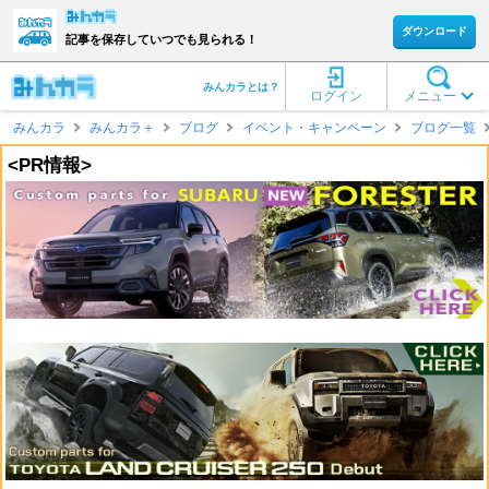
ダウンロード
記事を保存していつでも見られる！
みんカラとは？
ログイン
メニュー
みんカラ
みんカラ＋
ブログ
イベント・キャンペーン
ブログ一覧
<PR情報>