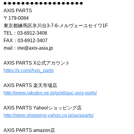
■-■-■-■-■-■-■-■-■-■-■-■-■-■-■-■-■-■
AXIS PARTS
〒179-0084
東京都練馬区氷川台3-7-6-メルヴェーユセイワ1F
TEL：03-6912-3406
FAX：03-6912-3407
mail：irie@axis-asia.jp
AXIS PARTS X公式アカウント
https://x.com/Axis_parts
AXIS PARTS 楽天市場店
http://www.rakuten.ne.jp/gold/auc-axis-parts/
AXIS PARTS Yahoo!ショッピング店
http://store.shopping.yahoo.co.jp/axisparts/
AXIS PARTS amazon店