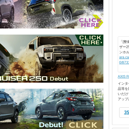
「[整
ザー2
ンホ
ara.c
0/873
AXIS 
インタ
品等を
いだけ
アップが
3