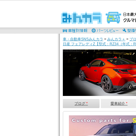
車・自動車SNSみんカラ
>
みんカラ＋
>
ブ
日産 フェアレディZ【型式：RZ34（年式：R
AXIS PARTSのページ
ブログ
*
愛車紹介
*