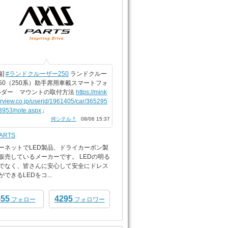
備]
#ランドクルーザー250
ランドクルー
50（250系）助手席用車載スマートフォ
ルダー マウントの取付方法
https://mink
arview.co.jp/userid/1961405/car/365295
3953/note.aspx
」
何シテル？
08/06 15:37
PARTS
ーネットでLED製品、ドライカーボン製
販売しているメーカーです。 LEDの明る
でなく、皆さんに安心して安全にドレス
できるLEDをコ...
555
4295
フォロー
フォロワー