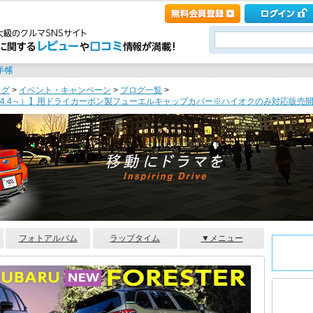
ログ
>
イベント・キャンペーン
>
ブログ一覧
>
4.4～）】用ドライカーボン製フューエルキャップカバー※ハイオクのみ対応販売開始！ [
フォトアルバム
ラップタイム
▼メニュー