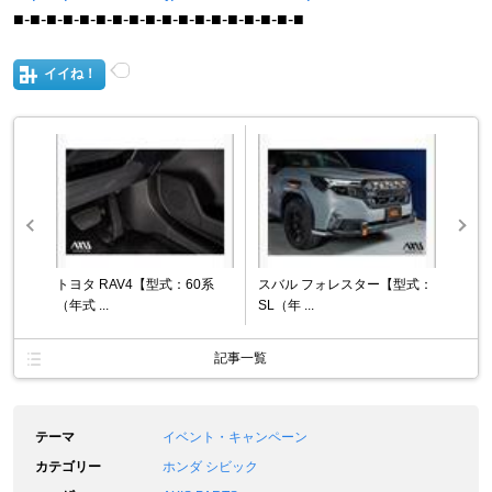
■-■-■-■-■-■-■-■-■-■-■-■-■-■-■-■-■-■
イイね！
トヨタ RAV4【型式：60系
スバル フォレスター【型式：
（年式 ...
SL（年 ...
記事一覧
テーマ
イベント・キャンペーン
カテゴリー
ホンダ シビック