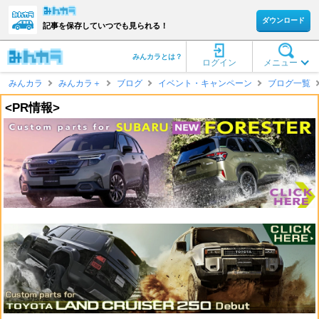
ダウンロード
記事を保存していつでも見られる！
みんカラとは？
ログイン
メニュー
みんカラ
みんカラ＋
ブログ
イベント・キャンペーン
ブログ一覧
<PR情報>