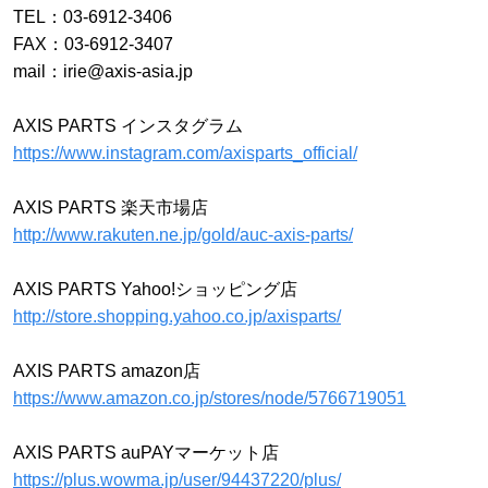
TEL：03-6912-3406
FAX：03-6912-3407
mail：irie@axis-asia.jp
AXIS PARTS インスタグラム
https://www.instagram.com/axisparts_official/
AXIS PARTS 楽天市場店
http://www.rakuten.ne.jp/gold/auc-axis-parts/
AXIS PARTS Yahoo!ショッピング店
http://store.shopping.yahoo.co.jp/axisparts/
AXIS PARTS amazon店
https://www.amazon.co.jp/stores/node/5766719051
AXIS PARTS auPAYマーケット店
https://plus.wowma.jp/user/94437220/plus/