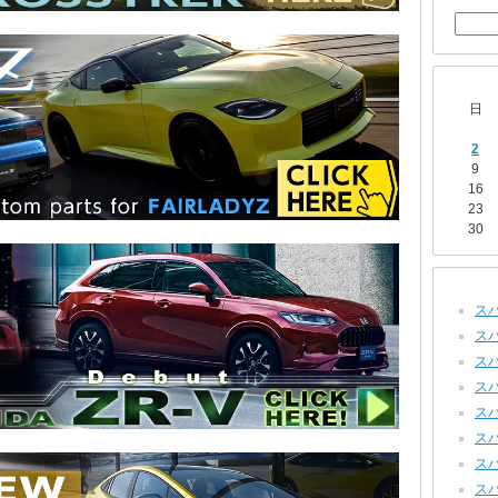
日
2
9
16
23
30
スバ
スバ
スバル
スバル
スバ
スバル
スバ
スバ