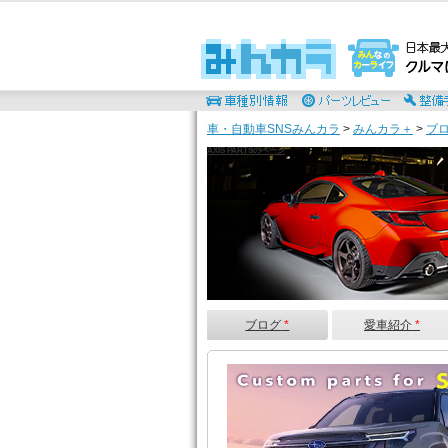
車・自動車SNSみんカラ
>
みんカラ＋
>
ブ
AXIS PARTSのページ
ブログ
*
愛車紹介
*