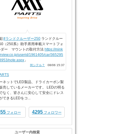
備]
#ランドクルーザー250
ランドクルー
50（250系）助手席用車載スマートフォ
ルダー マウントの取付方法
https://mink
arview.co.jp/userid/1961405/car/365295
3953/note.aspx
」
何シテル？
08/06 15:37
PARTS
ーネットでLED製品、ドライカーボン製
販売しているメーカーです。 LEDの明る
でなく、皆さんに安心して安全にドレス
できるLEDをコ...
555
4295
フォロー
フォロワー
ユーザー内検索