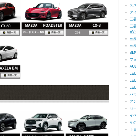
スズ
ダイ
三菱
三
EV (
三菱 
三菱
BMW
フォ
AUD
LED
LE
LE
バラ
アン
セー
イベ
その他
トヨ