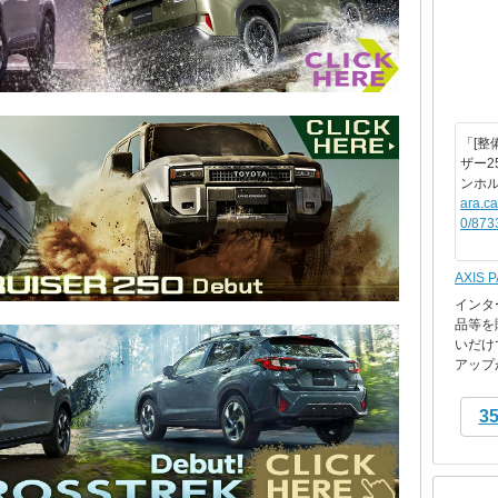
「[整
ザー2
ンホ
ara.c
0/873
AXIS 
インタ
品等を
いだけ
アップが
3