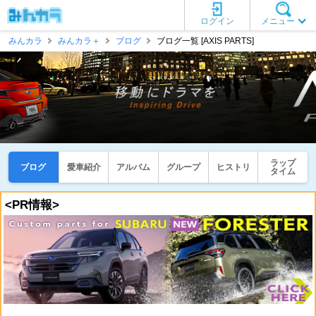
ログイン
メニュー
みんカラ
みんカラ＋
ブログ
ブログ一覧 [AXIS PARTS]
ラップ
ブログ
愛車紹介
アルバム
グループ
ヒストリ
タイム
<PR情報>