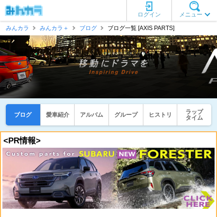
ログイン
メニュー
みんカラ
みんカラ＋
ブログ
ブログ一覧 [AXIS PARTS]
ラップ
ブログ
愛車紹介
アルバム
グループ
ヒストリ
タイム
<PR情報>