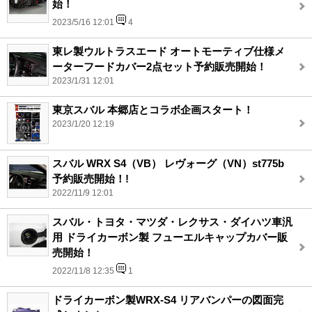
始！
2023/5/16 12:01
4
東レ製ウルトラスエード オートモーティブ仕様メ
ーターフードカバー2点セット予約販売開始！
2023/1/31 12:01
東京スバル 本郷店とコラボ企画スタート！
2023/1/20 12:19
スバル WRX S4（VB） レヴォーグ（VN）st775b
予約販売開始！!
2022/11/9 12:01
スバル・トヨタ・マツダ・レクサス・ダイハツ車汎
用 ドライカーボン製 フューエルキャップカバー販
売開始！
2022/11/8 12:35
1
ドライカーボン製WRX-S4 リアバンパーの図面完