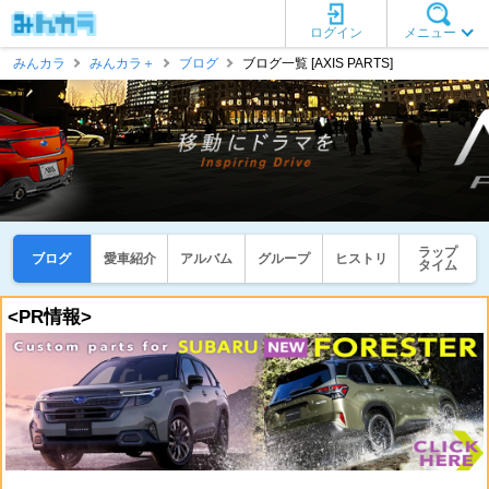
ログイン
メニュー
みんカラ
みんカラ＋
ブログ
ブログ一覧 [AXIS PARTS]
ラップ
ブログ
愛車紹介
アルバム
グループ
ヒストリ
タイム
<PR情報>