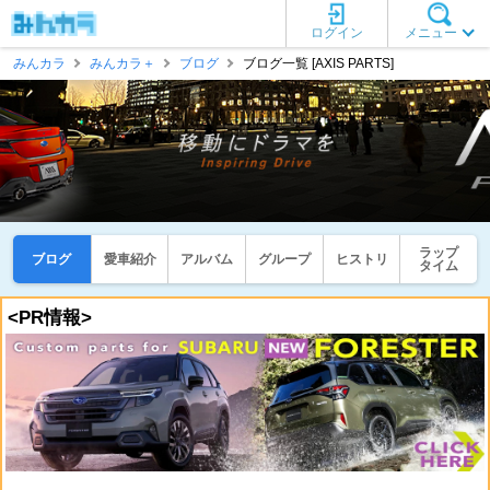
ログイン
メニュー
みんカラ
みんカラ＋
ブログ
ブログ一覧 [AXIS PARTS]
ラップ
ブログ
愛車紹介
アルバム
グループ
ヒストリ
タイム
<PR情報>