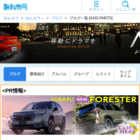
ログイン
メニュー
みんカラ
みんカラ＋
ブログ
ブログ一覧 [AXIS PARTS]
ラップ
ブログ
愛車紹介
アルバム
グループ
ヒストリ
タイム
<PR情報>