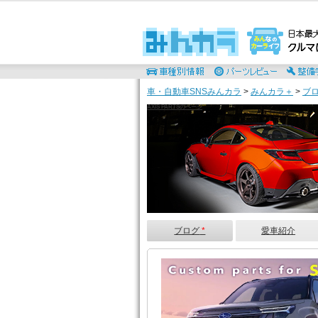
車・自動車SNSみんカラ
>
みんカラ＋
>
ブ
AXIS PARTSのページ
ブログ
*
愛車紹介