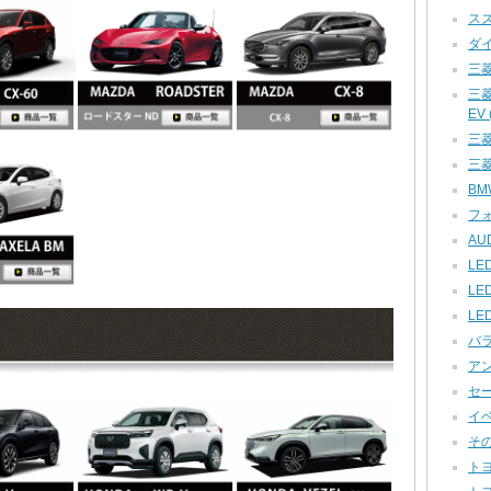
スズ
ダイ
三菱
三
EV (
三菱 
三菱
BMW
フォ
AUD
LED
LE
LE
バラ
アン
セー
イベ
その他
トヨ