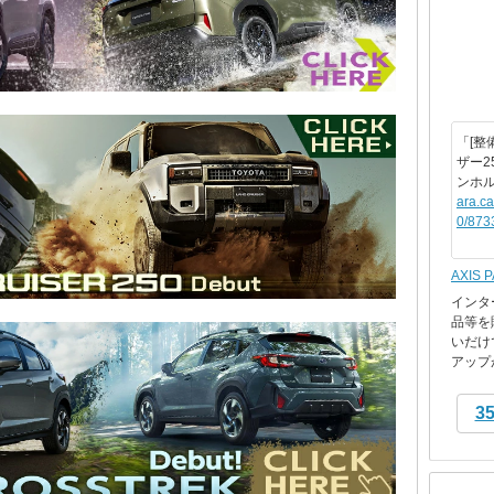
「[整
ザー2
ンホ
ara.c
0/873
AXIS 
インタ
品等を
いだけ
アップが
3