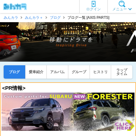
ログイン
メニュー
みんカラ
みんカラ＋
ブログ
ブログ一覧 [AXIS PARTS]
ラップ
ブログ
愛車紹介
アルバム
グループ
ヒストリ
タイム
<PR情報>