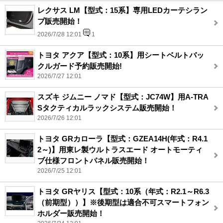
レクサス LM【型式：15系】専用LEDカーテシラン
プ販売開始！
2026/7/28 12:01
1
トヨタ アクア【型式：10系】用シートベルトバッ
クルガード予約販売開始!
2026/7/27 12:01
スズキ ジムニー ノマド【型式：JC74W】用A-TRA
Sタクティカルラックシステム販売開始！
2026/7/26 12:01
トヨタ GRカローラ【型式：GZEA14H(年式：R4.1
2～)】用東レ製ウルトラスエード オートモーティ
ブ仕様フロントパネル販売開始！
2026/7/25 12:01
トヨタ GRヤリス【型式：10系（年式：R2.1～R6.3
（前期型））】※後期型は適合不可スマートフォン
ホルダー販売開始！