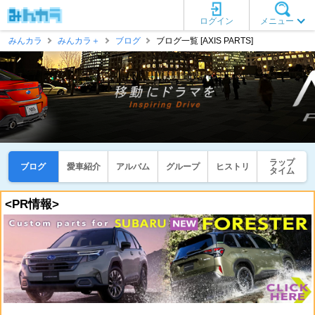
ログイン
メニュー
みんカラ
みんカラ＋
ブログ
ブログ一覧 [AXIS PARTS]
ラップ
ブログ
愛車紹介
アルバム
グループ
ヒストリ
タイム
<PR情報>