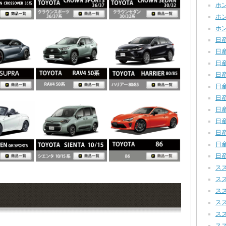
ホンダ
ホンダ
ホン
日産
日産
日産
日産
日産
日産
日産
日産
日産
日産
日産
スズ
スズ
スズ
スズ
スズ
スズ