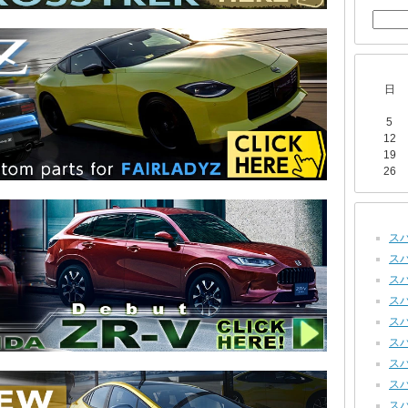
日
5
12
19
26
スバ
スバ
スバル
スバル
スバ
スバル
スバ
スバ
スバ