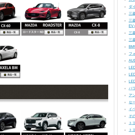
ダイ
三菱
三
EV (
三菱 
三菱
BMW
フォ
AUD
LED
LE
LE
バラ
アン
セー
イベ
その他
トヨ
トヨ