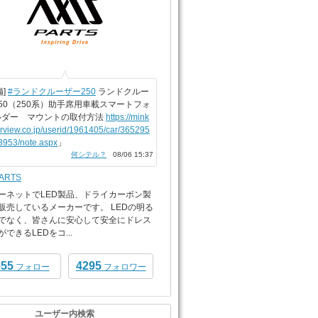
備]
#ランドクルーザー250
ランドクルー
50（250系）助手席用車載スマートフォ
ルダー マウントの取付方法
https://mink
arview.co.jp/userid/1961405/car/365295
3953/note.aspx
」
何シテル？
08/06 15:37
PARTS
ーネットでLED製品、ドライカーボン製
販売しているメーカーです。 LEDの明る
でなく、皆さんに安心して安全にドレス
できるLEDをコ...
555
4295
フォロー
フォロワー
ユーザー内検索