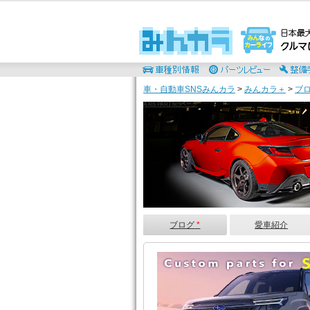
車・自動車SNSみんカラ
>
みんカラ＋
>
ブ
AXIS PARTSのページ
ブログ
*
愛車紹介