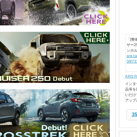
「[整
ザー2
ンホ
ara.c
0/873
AXIS 
インタ
品等を
いだけ
アップが
3