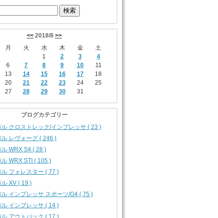
<<
2018/8
>>
月
火
水
木
金
土
1
2
3
4
6
7
8
9
10
11
13
14
15
16
17
18
20
21
22
23
24
25
27
28
29
30
31
ブログカテゴリー
ル クロストレック/インプレッサ ( 23 )
ル レヴォーグ ( 246 )
 WRX S4 ( 28 )
 WRX STI ( 105 )
ル フォレスター ( 77 )
 XV ( 19 )
ル インプレッサ スポーツ/G4 ( 75 )
ル インプレッサ ( 14 )
ル アウトバック ( 17 )