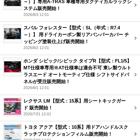
～）】専用A-TRAS 車種専用タクティカルラックシ
ステム販売開始！
2026/8/3 12:01
スバル フォレスター【型式：SL（年式：R7.4
～）】 用ドライカーボン製リアバンパーカバー チ
ッピング塗装仕上げ販売開始！
2026/8/2 12:01
ホンダ シビック/シビック タイプR【型式：FL1/5】
MT仕様車専用※AT仕様車は適合不可 東レ製ウルト
ラスエード オートモーティブ仕様 シフトサイドパ
ネルが受注販売開始！
2026/8/1 12:01
レクサス LM【型式：15系】用シートキックガー
ド 販売開始！
2026/7/31 12:01
トヨタ アクア【型式：10系】用ドアハンドルスク
ラッチプロテクションフィルム販売開始！