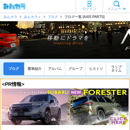
ログイン
メニュー
みんカラ
みんカラ＋
ブログ
ブログ一覧 [AXIS PARTS]
ラップ
ブログ
愛車紹介
アルバム
グループ
ヒストリ
タイム
<PR情報>