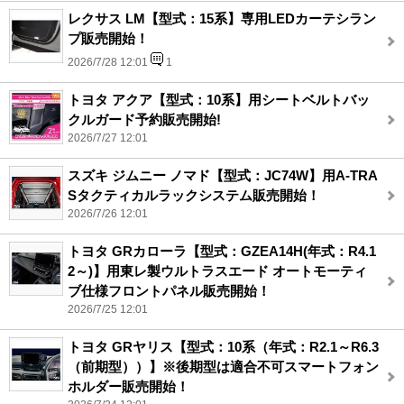
レクサス LM【型式：15系】専用LEDカーテシラン
プ販売開始！
2026/7/28 12:01
1
トヨタ アクア【型式：10系】用シートベルトバッ
クルガード予約販売開始!
2026/7/27 12:01
スズキ ジムニー ノマド【型式：JC74W】用A-TRA
Sタクティカルラックシステム販売開始！
2026/7/26 12:01
トヨタ GRカローラ【型式：GZEA14H(年式：R4.1
2～)】用東レ製ウルトラスエード オートモーティ
ブ仕様フロントパネル販売開始！
2026/7/25 12:01
トヨタ GRヤリス【型式：10系（年式：R2.1～R6.3
（前期型））】※後期型は適合不可スマートフォン
ホルダー販売開始！