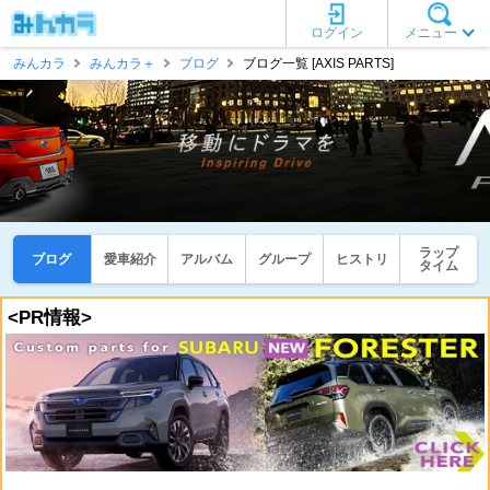
ログイン
メニュー
みんカラ
みんカラ＋
ブログ
ブログ一覧 [AXIS PARTS]
ラップ
ブログ
愛車紹介
アルバム
グループ
ヒストリ
タイム
<PR情報>