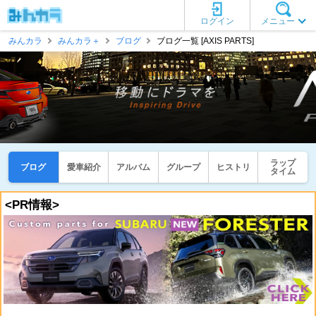
ログイン
メニュー
みんカラ
みんカラ＋
ブログ
ブログ一覧 [AXIS PARTS]
ラップ
ブログ
愛車紹介
アルバム
グループ
ヒストリ
タイム
<PR情報>