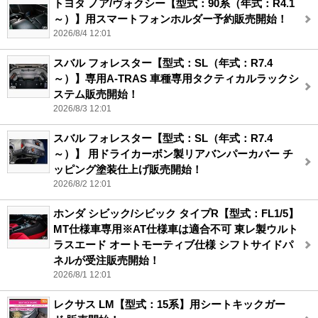
トヨタ ノア/ヴォクシー【型式：90系（年式：R4.1
～）】用スマートフォンホルダー予約販売開始！
2026/8/4 12:01
スバル フォレスター【型式：SL（年式：R7.4
～）】専用A-TRAS 車種専用タクティカルラックシ
ステム販売開始！
2026/8/3 12:01
スバル フォレスター【型式：SL（年式：R7.4
～）】 用ドライカーボン製リアバンパーカバー チ
ッピング塗装仕上げ販売開始！
2026/8/2 12:01
ホンダ シビック/シビック タイプR【型式：FL1/5】
MT仕様車専用※AT仕様車は適合不可 東レ製ウルト
ラスエード オートモーティブ仕様 シフトサイドパ
ネルが受注販売開始！
2026/8/1 12:01
レクサス LM【型式：15系】用シートキックガー