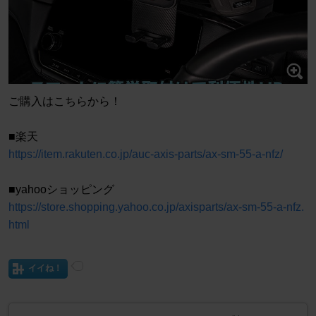
ご購入はこちらから！
■楽天
https://item.rakuten.co.jp/auc-axis-parts/ax-sm-55-a-nfz/
■yahooショッピング
https://store.shopping.yahoo.co.jp/axisparts/ax-sm-55-a-nfz.
html
イイね！