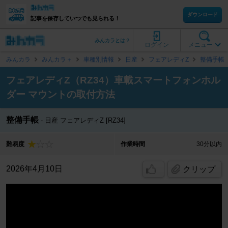
ダウンロード
記事を保存していつでも見られる！
みんカラとは？
ログイン
メニュー
みんカラ
みんカラ＋
車種別情報
日産
フェアレディZ
整備手帳
フェアレディZ（RZ34）車載スマートフォンホル
ダー マウントの取付方法
整備手帳
日産 フェアレディZ [RZ34]
難易度
作業時間
30分以内
2026年4月10日
クリップ