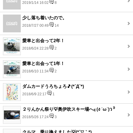
2019/1/14 16:02
8
少し落ち着いたので。
2018/7/27 00:49
14
愛車と出会って2年！
2018/6/24 22:28
2
愛車と出会って1年！
2018/6/10 11:34
2
ダムカードうろちょろ🎵(*´Д`*)
2018/6/9 22:17
1
２りんかん祭り💡奥伊吹スキー場へ₍₍ (ง ˙ω˙)ว ⁾⁾
2018/5/26 17:24
3
クルマ、乗り換えました💡(*´▽｀*)