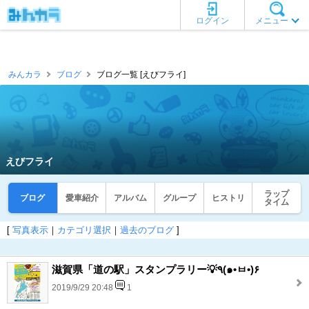
ログイン
メニュー
みんカラ
ブログ
ブログ一覧 [えびフライ]
えびフライ
ラップ
ブログ
愛車紹介
アルバム
グループ
ヒストリ
タイム
[
写真表示
｜
カテゴリ選択
｜
過去のブログ
]
滋賀県「道の駅」スタンプラリー💡٩(๑•ㅂ•)۶
2019/9/29 20:48
1