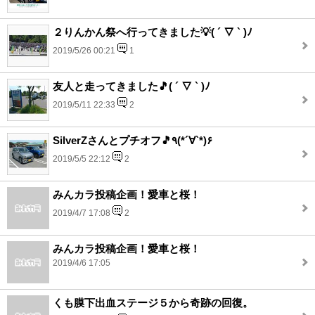
２りんかん祭へ行ってきました💡( ´ ▽ ` )ﾉ
2019/5/26 00:21
1
友人と走ってきました🎵( ´ ▽ ` )ﾉ
2019/5/11 22:33
2
SilverZさんとプチオフ🎵٩(*´∀`*)۶
2019/5/5 22:12
2
みんカラ投稿企画！愛車と桜！
2019/4/7 17:08
2
みんカラ投稿企画！愛車と桜！
2019/4/6 17:05
くも膜下出血ステージ５から奇跡の回復。