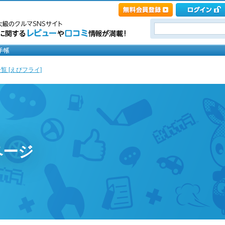
覧 [えびフライ]
ページ