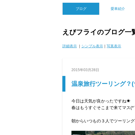
ブログ
愛車紹介
えびフライのブログ一
詳細表示
｜
シンプル表示
｜
写真表示
2015年03月28日
温泉旅行ツーリング？(つ
今日は天気が良かったですね☀
春はもうすぐそこまで来てマス(*´
朝からいつもの３人でツーリング