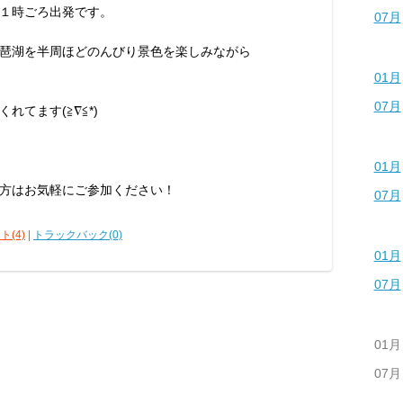
１時ごろ出発です。
07月
琶湖を半周ほどのんびり景色を楽しみながら
01月
07月
てます(≧∇≦*)
01月
方はお気軽にご参加ください！
07月
ト(4)
|
トラックバック(0)
01月
07月
01月
07月