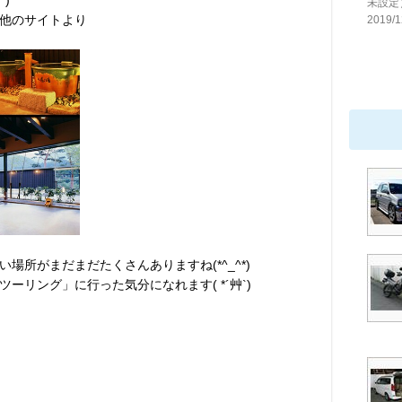
)
未設定
他のサイトより
2019/1
場所がまだまだたくさんありますね(*^_^*)
ーリング」に行った気分になれます( *´艸`)