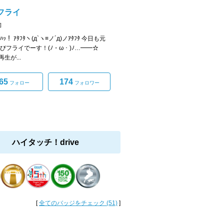
フライ
]
ﾟ)ﾊｯ！ ｱﾀﾌﾀヽ(д`ヽ≡ノ´д)ノｱﾀﾌﾀ 今日も元
えびフライでーす！(ﾉ・ω・)ﾉ…━━☆
生が...
65
174
フォロー
フォロワー
ハイタッチ！drive
[
全てのバッジをチェック (51)
]