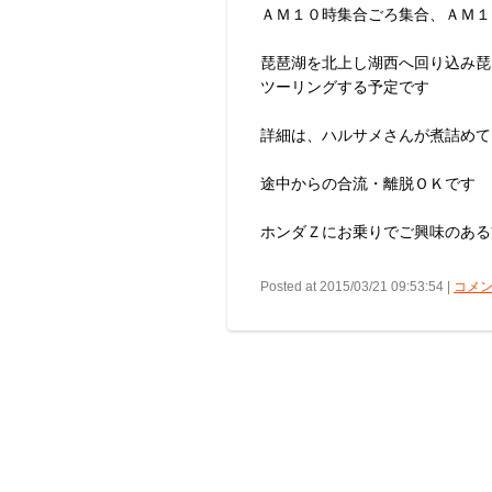
ＡＭ１０時集合ごろ集合、ＡＭ１
琵琶湖を北上し湖西へ回り込み琵
ツーリングする予定です
詳細は、ハルサメさんが煮詰めてくれ
途中からの合流・離脱ＯＫです
ホンダＺにお乗りでご興味のある
Posted at 2015/03/21 09:53:54 |
コメン