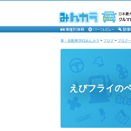
車・自動車SNSみんカラ
>
ブログ
>
ブログ一
えびフライの