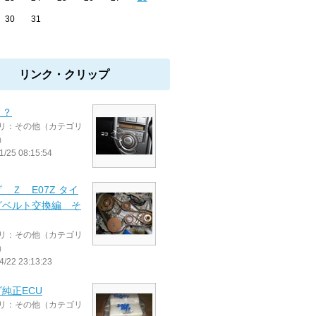
30
31
リンク・クリップ
？？
リ：その他（カテゴリ
）
1/25 08:15:54
 Ｚ E07Z タイ
グベルト交換編 そ
リ：その他（カテゴリ
）
4/22 23:13:23
純正ECU
リ：その他（カテゴリ