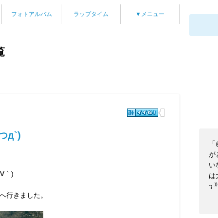
フォトアルバム
ラップタイム
▼メニュー
覧
д`)
「
が
い
∀｀)
は
ว 
へ行きました。