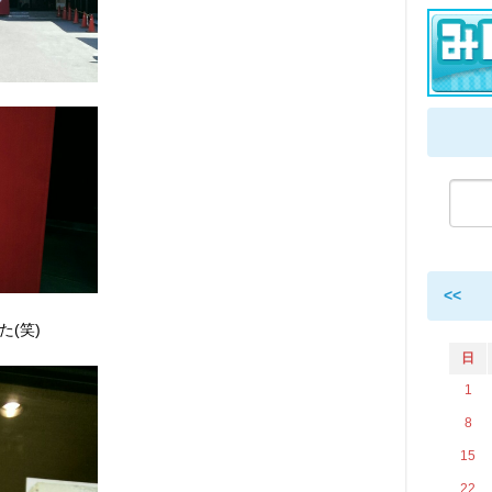
<<
(笑)
日
1
8
15
22