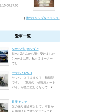
）
2/15 00:27:06
[
他のクリップをチェック
]
愛車一覧
Silver Z号 (ホンダ Z)
Silver Zさんから譲り受けました
(´,,•ω•,,) 以前、私もＺオーナー
でし ...
ヤマハ XT250T
ヤマハ ＸＴ２５０Ｔ 初期型
です。 軍用の「偵察用オート
バイ」が急に欲しくなって…♥
...
日産 セレナ
父の送り迎え車として、本日か
ら仲間入りです✨٩(ˊᗜˋ*)و これ