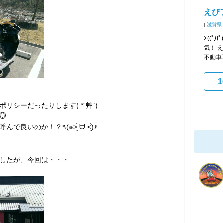
えび
[
滋賀県
Σ((ﾟД
気！ 
不動車再
1
シーだったりします( *´艸`)

はたしてこれを「ツーリング」と呼んで良いのか！？٩(๑˃̶͈̀ ᗨ ˂̶͈́)۶
したが、今回は・・・