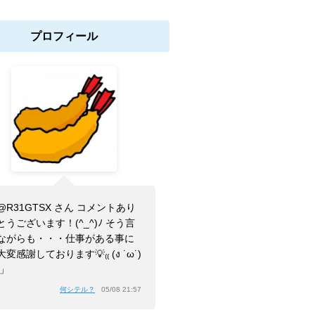
プロフィール
@R31GTSX さん コメントあり
とうございます！(^_^)ﾉ そう言
ながらも・・・仕事がある事に
大変感謝しております💡₍₍ (ง ˙ω˙)
⁾⁾」
何シテル？
05/08 21:57