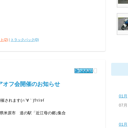
ト(2)
|
トラックバック(0)
エリアオフ会開催のお知らせ
01月
されます(∩´∀｀)ﾜｯｼｮｲ
07月
県米原市 道の駅「近江母の郷｣集合
01月