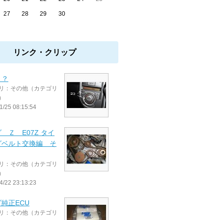
27
28
29
30
リンク・クリップ
？？
リ：その他（カテゴリ
）
1/25 08:15:54
 Ｚ E07Z タイ
グベルト交換編 そ
リ：その他（カテゴリ
）
4/22 23:13:23
純正ECU
リ：その他（カテゴリ