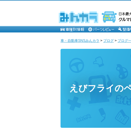
車・自動車SNSみんカラ
>
ブログ
>
ブログ一
えびフライの