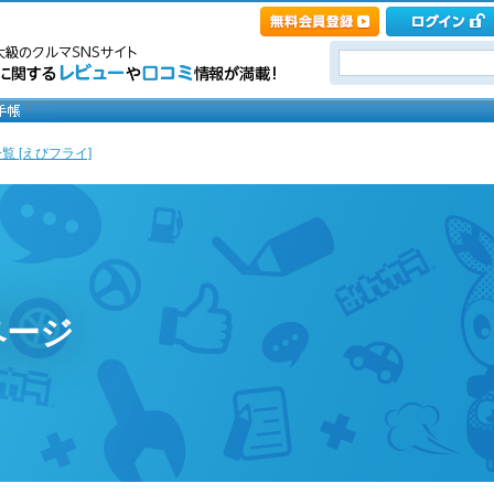
覧 [えびフライ]
ページ