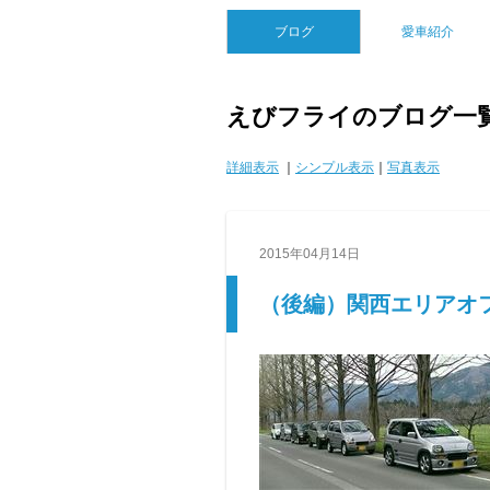
ブログ
愛車紹介
えびフライのブログ一
詳細表示
｜
シンプル表示
｜
写真表示
2015年04月14日
（後編）関西エリアオフ会