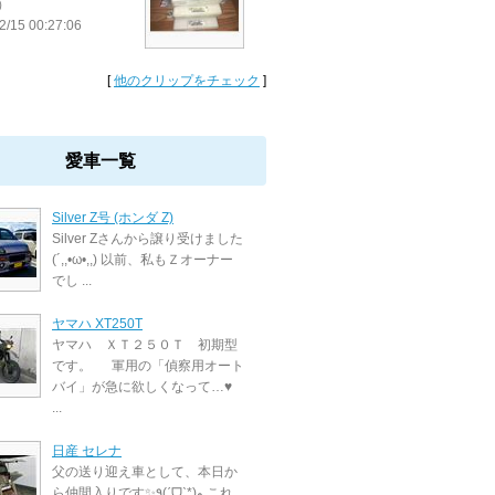
）
2/15 00:27:06
[
他のクリップをチェック
]
愛車一覧
Silver Z号 (ホンダ Z)
Silver Zさんから譲り受けました
(´,,•ω•,,) 以前、私もＺオーナー
でし ...
ヤマハ XT250T
ヤマハ ＸＴ２５０Ｔ 初期型
です。 軍用の「偵察用オート
バイ」が急に欲しくなって…♥
...
日産 セレナ
父の送り迎え車として、本日か
ら仲間入りです✨٩(ˊᗜˋ*)و これ