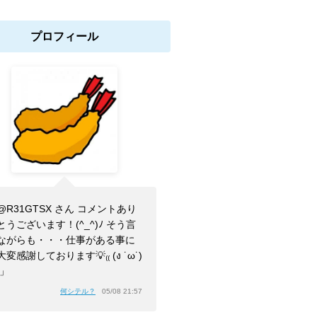
プロフィール
@R31GTSX さん コメントあり
とうございます！(^_^)ﾉ そう言
ながらも・・・仕事がある事に
大変感謝しております💡₍₍ (ง ˙ω˙)
⁾⁾」
何シテル？
05/08 21:57