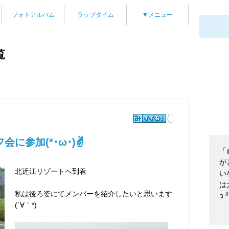
フォトアルバム
ラップタイム
▼メニュー
覧
に参加(*･ω･)✌
「
が
北近江リゾートへ到着
い
は
私は後ろ姿にてメンバーを紹介したいと思います
ว 
(´∀｀*)