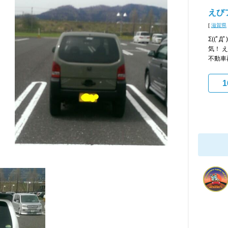
えび
[
滋賀県
Σ((ﾟД
気！ 
不動車再
1