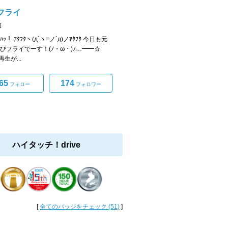
フライ
]
ﾟ)ﾊｯ！ ｱﾀﾌﾀヽ(д`ヽ≡ノ´д)ノｱﾀﾌﾀ 今日も元
えびフライでーす！(ﾉ・ω・)ﾉ…━━☆
生が...
65
174
フォロー
フォロワー
ハイタッチ！drive
[
全てのバッジをチェック (51)
]