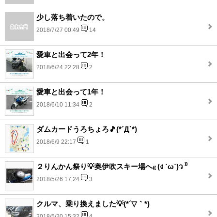
少し落ち着いたので。
2018/7/27 00:49
14
愛車と出会って2年！
2018/6/24 22:28
2
愛車と出会って1年！
2018/6/10 11:34
2
ダムカードうろちょろ🎵(*´Д`*)
2018/6/9 22:17
1
２りんかん祭り💡奥伊吹スキー場へ₍₍ (ง ˙ω˙)ว ⁾⁾
2018/5/26 17:24
3
クルマ、乗り換えました💡(*´▽｀*)
2018/5/20 15:32
4