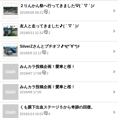
２りんかん祭へ行ってきました💡( ´ ▽ ` )ﾉ
2019/5/26 00:21
1
友人と走ってきました🎵( ´ ▽ ` )ﾉ
2019/5/11 22:33
2
SilverZさんとプチオフ🎵٩(*´∀`*)۶
2019/5/5 22:12
2
みんカラ投稿企画！愛車と桜！
2019/4/7 17:08
2
みんカラ投稿企画！愛車と桜！
2019/4/6 17:05
くも膜下出血ステージ５から奇跡の回復。
2019/1/14 16:02
8