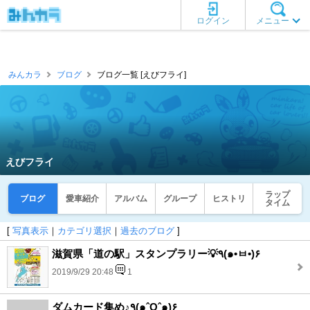
ログイン
メニュー
みんカラ
ブログ
ブログ一覧 [えびフライ]
えびフライ
ラップ
ブログ
愛車紹介
アルバム
グループ
ヒストリ
タイム
[
写真表示
｜
カテゴリ選択
｜
過去のブログ
]
滋賀県「道の駅」スタンプラリー💡٩(๑•ㅂ•)۶
2019/9/29 20:48
1
ダムカード集め♪٩(๑ˆOˆ๑)۶