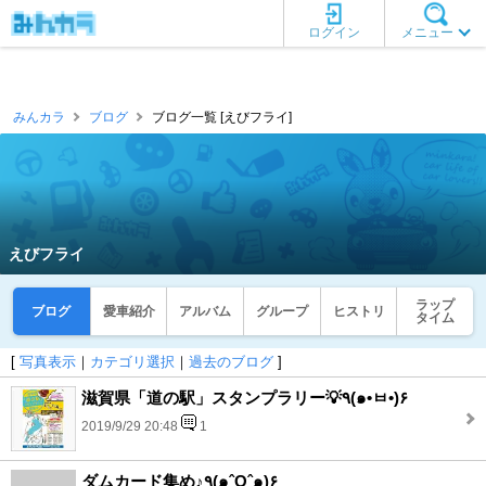
ログイン
メニュー
みんカラ
ブログ
ブログ一覧 [えびフライ]
えびフライ
ラップ
ブログ
愛車紹介
アルバム
グループ
ヒストリ
タイム
[
写真表示
｜
カテゴリ選択
｜
過去のブログ
]
滋賀県「道の駅」スタンプラリー💡٩(๑•ㅂ•)۶
2019/9/29 20:48
1
ダムカード集め♪٩(๑ˆOˆ๑)۶