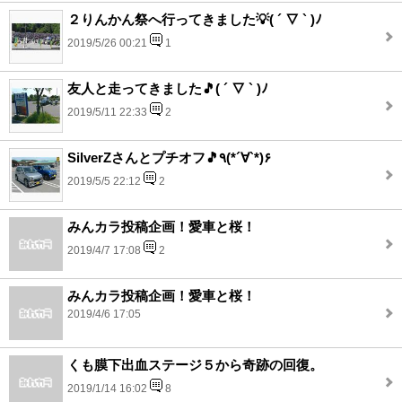
２りんかん祭へ行ってきました💡( ´ ▽ ` )ﾉ
2019/5/26 00:21
1
友人と走ってきました🎵( ´ ▽ ` )ﾉ
2019/5/11 22:33
2
SilverZさんとプチオフ🎵٩(*´∀`*)۶
2019/5/5 22:12
2
みんカラ投稿企画！愛車と桜！
2019/4/7 17:08
2
みんカラ投稿企画！愛車と桜！
2019/4/6 17:05
くも膜下出血ステージ５から奇跡の回復。
2019/1/14 16:02
8