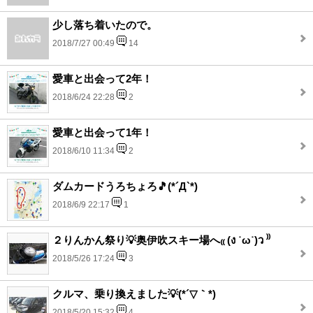
少し落ち着いたので。
2018/7/27 00:49
14
愛車と出会って2年！
2018/6/24 22:28
2
愛車と出会って1年！
2018/6/10 11:34
2
ダムカードうろちょろ🎵(*´Д`*)
2018/6/9 22:17
1
２りんかん祭り💡奥伊吹スキー場へ₍₍ (ง ˙ω˙)ว ⁾⁾
2018/5/26 17:24
3
クルマ、乗り換えました💡(*´▽｀*)
2018/5/20 15:32
4