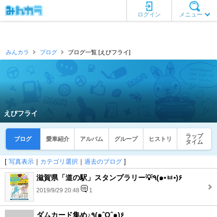
ログイン
メニュー
みんカラ
ブログ
ブログ一覧 [えびフライ]
えびフライ
ラップ
ブログ
愛車紹介
アルバム
グループ
ヒストリ
タイム
[
写真表示
｜
カテゴリ選択
｜
過去のブログ
]
滋賀県「道の駅」スタンプラリー💡٩(๑•ㅂ•)۶
2019/9/29 20:48
1
ダムカード集め♪٩(๑ˆOˆ๑)۶