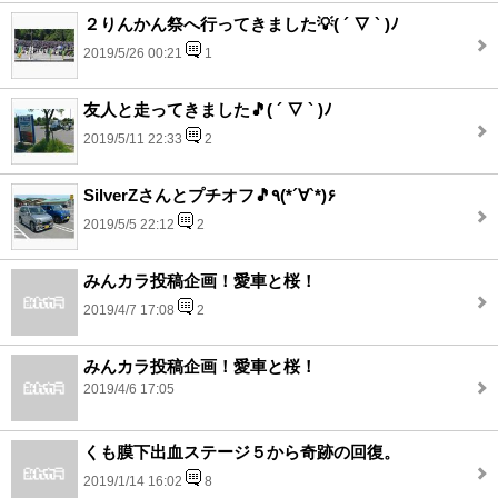
２りんかん祭へ行ってきました💡( ´ ▽ ` )ﾉ
2019/5/26 00:21
1
友人と走ってきました🎵( ´ ▽ ` )ﾉ
2019/5/11 22:33
2
SilverZさんとプチオフ🎵٩(*´∀`*)۶
2019/5/5 22:12
2
みんカラ投稿企画！愛車と桜！
2019/4/7 17:08
2
みんカラ投稿企画！愛車と桜！
2019/4/6 17:05
くも膜下出血ステージ５から奇跡の回復。
2019/1/14 16:02
8