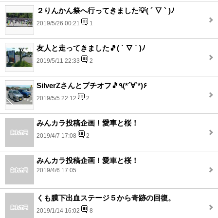
２りんかん祭へ行ってきました💡( ´ ▽ ` )ﾉ
2019/5/26 00:21
1
友人と走ってきました🎵( ´ ▽ ` )ﾉ
2019/5/11 22:33
2
SilverZさんとプチオフ🎵٩(*´∀`*)۶
2019/5/5 22:12
2
みんカラ投稿企画！愛車と桜！
2019/4/7 17:08
2
みんカラ投稿企画！愛車と桜！
2019/4/6 17:05
くも膜下出血ステージ５から奇跡の回復。
2019/1/14 16:02
8