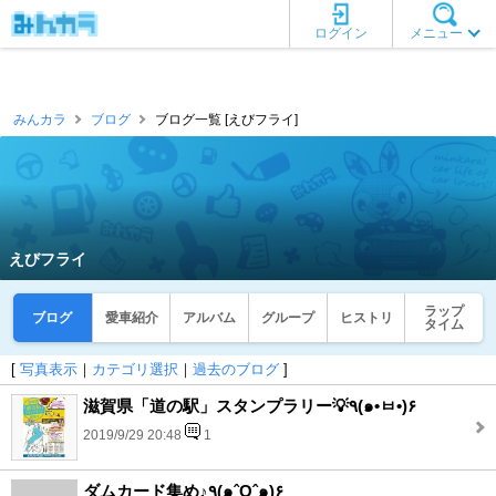
ログイン
メニュー
みんカラ
ブログ
ブログ一覧 [えびフライ]
えびフライ
ラップ
ブログ
愛車紹介
アルバム
グループ
ヒストリ
タイム
[
写真表示
｜
カテゴリ選択
｜
過去のブログ
]
滋賀県「道の駅」スタンプラリー💡٩(๑•ㅂ•)۶
2019/9/29 20:48
1
ダムカード集め♪٩(๑ˆOˆ๑)۶