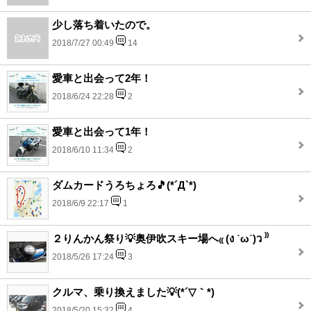
少し落ち着いたので。
2018/7/27 00:49
14
愛車と出会って2年！
2018/6/24 22:28
2
愛車と出会って1年！
2018/6/10 11:34
2
ダムカードうろちょろ🎵(*´Д`*)
2018/6/9 22:17
1
２りんかん祭り💡奥伊吹スキー場へ₍₍ (ง ˙ω˙)ว ⁾⁾
2018/5/26 17:24
3
クルマ、乗り換えました💡(*´▽｀*)
2018/5/20 15:32
4