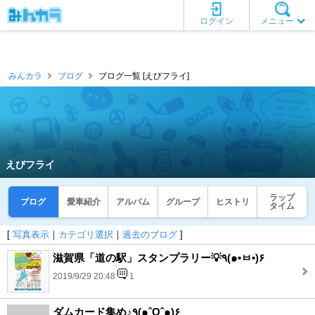
ログイン
メニュー
みんカラ
ブログ
ブログ一覧 [えびフライ]
えびフライ
ラップ
ブログ
愛車紹介
アルバム
グループ
ヒストリ
タイム
[
写真表示
｜
カテゴリ選択
｜
過去のブログ
]
滋賀県「道の駅」スタンプラリー💡٩(๑•ㅂ•)۶
2019/9/29 20:48
1
ダムカード集め♪٩(๑ˆOˆ๑)۶