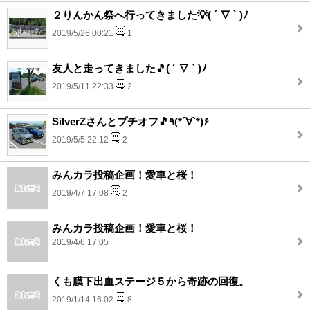
２りんかん祭へ行ってきました💡( ´ ▽ ` )ﾉ
2019/5/26 00:21
1
友人と走ってきました🎵( ´ ▽ ` )ﾉ
2019/5/11 22:33
2
SilverZさんとプチオフ🎵٩(*´∀`*)۶
2019/5/5 22:12
2
みんカラ投稿企画！愛車と桜！
2019/4/7 17:08
2
みんカラ投稿企画！愛車と桜！
2019/4/6 17:05
くも膜下出血ステージ５から奇跡の回復。
2019/1/14 16:02
8