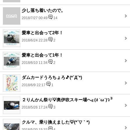
少し落ち着いたので。
2018/7/27 00:49
14
愛車と出会って2年！
2018/6/24 22:28
2
愛車と出会って1年！
2018/6/10 11:34
2
ダムカードうろちょろ🎵(*´Д`*)
2018/6/9 22:17
1
２りんかん祭り💡奥伊吹スキー場へ₍₍ (ง ˙ω˙)ว ⁾⁾
2018/5/26 17:24
3
クルマ、乗り換えました💡(*´▽｀*)
2018/5/20 15:32
4