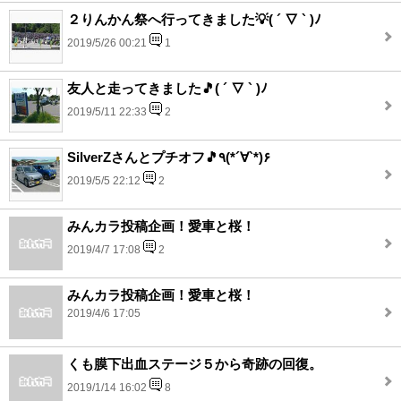
２りんかん祭へ行ってきました💡( ´ ▽ ` )ﾉ
2019/5/26 00:21
1
友人と走ってきました🎵( ´ ▽ ` )ﾉ
2019/5/11 22:33
2
SilverZさんとプチオフ🎵٩(*´∀`*)۶
2019/5/5 22:12
2
みんカラ投稿企画！愛車と桜！
2019/4/7 17:08
2
みんカラ投稿企画！愛車と桜！
2019/4/6 17:05
くも膜下出血ステージ５から奇跡の回復。
2019/1/14 16:02
8