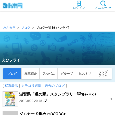
ログイン
メニュー
みんカラ
ブログ
ブログ一覧 [えびフライ]
えびフライ
ラップ
ブログ
愛車紹介
アルバム
グループ
ヒストリ
タイム
[
写真表示
｜
カテゴリ選択
｜
過去のブログ
]
滋賀県「道の駅」スタンプラリー💡٩(๑•ㅂ•)۶
2019/9/29 20:48
1
ダムカード集め♪٩(๑ˆOˆ๑)۶