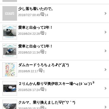
少し落ち着いたので。
2018/7/27 00:49
14
愛車と出会って2年！
2018/6/24 22:28
2
愛車と出会って1年！
2018/6/10 11:34
2
ダムカードうろちょろ🎵(*´Д`*)
2018/6/9 22:17
1
２りんかん祭り💡奥伊吹スキー場へ₍₍ (ง ˙ω˙)ว ⁾⁾
2018/5/26 17:24
3
クルマ、乗り換えました💡(*´▽｀*)
2018/5/20 15:32
4