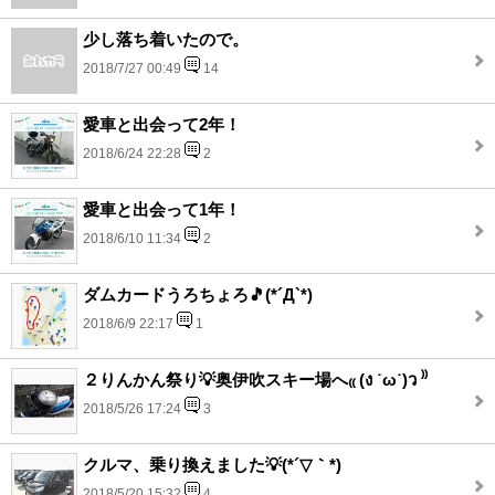
少し落ち着いたので。
2018/7/27 00:49
14
愛車と出会って2年！
2018/6/24 22:28
2
愛車と出会って1年！
2018/6/10 11:34
2
ダムカードうろちょろ🎵(*´Д`*)
2018/6/9 22:17
1
２りんかん祭り💡奥伊吹スキー場へ₍₍ (ง ˙ω˙)ว ⁾⁾
2018/5/26 17:24
3
クルマ、乗り換えました💡(*´▽｀*)
2018/5/20 15:32
4