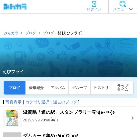
ログイン
メニュー
みんカラ
ブログ
ブログ一覧 [えびフライ]
えびフライ
ラップ
ブログ
愛車紹介
アルバム
グループ
ヒストリ
タイム
[
写真表示
｜
カテゴリ選択
｜
過去のブログ
]
滋賀県「道の駅」スタンプラリー💡٩(๑•ㅂ•)۶
2019/9/29 20:48
1
ダムカード集め♪٩(๑ˆOˆ๑)۶