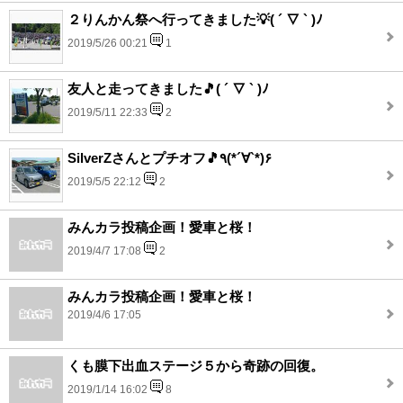
２りんかん祭へ行ってきました💡( ´ ▽ ` )ﾉ
2019/5/26 00:21
1
友人と走ってきました🎵( ´ ▽ ` )ﾉ
2019/5/11 22:33
2
SilverZさんとプチオフ🎵٩(*´∀`*)۶
2019/5/5 22:12
2
みんカラ投稿企画！愛車と桜！
2019/4/7 17:08
2
みんカラ投稿企画！愛車と桜！
2019/4/6 17:05
くも膜下出血ステージ５から奇跡の回復。
2019/1/14 16:02
8