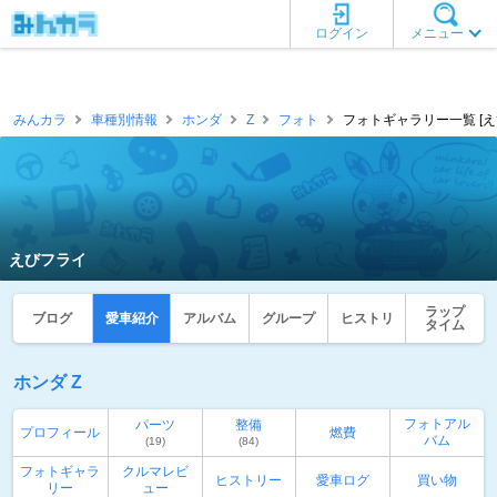
ログイン
メニュー
みんカラ
車種別情報
ホンダ
Z
フォト
フォトギャラリー一覧 [え
えびフライ
ラップ
ブログ
愛車紹介
アルバム
グループ
ヒストリ
タイム
ホンダ Z
フォトアル
パーツ
整備
プロフィール
燃費
バム
(19)
(84)
フォトギャラ
クルマレビ
ヒストリー
愛車ログ
買い物
リー
ュー