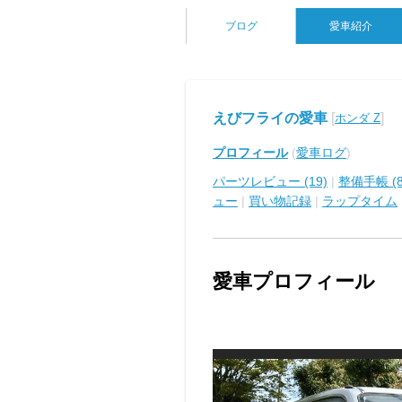
ブログ
愛車紹介
えびフライの愛車
[
]
ホンダ Z
プロフィール
(
愛車ログ
)
パーツレビュー (19)
|
整備手帳 (8
ュー
|
買い物記録
|
ラップタイム
愛車プロフィール