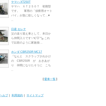
ヤマハ XT250T
ヤマハ ＸＴ２５０Ｔ 初期型
です。 軍用の「偵察用オート
バイ」が急に欲しくなって…♥
...
日産 セレナ
父の送り迎え車として、本日か
ら仲間入りです✨٩(ˊᗜˋ*)و これ
で以前のように家族揃 ...
ホンダ CBR250R MC17
『なんと スクラップされかけ
の CBR250R が おきあが
り 仲間になりたそうに こち
...
[
愛車一覧
]
ヘルプ
｜
利用規約
｜
サイトマップ