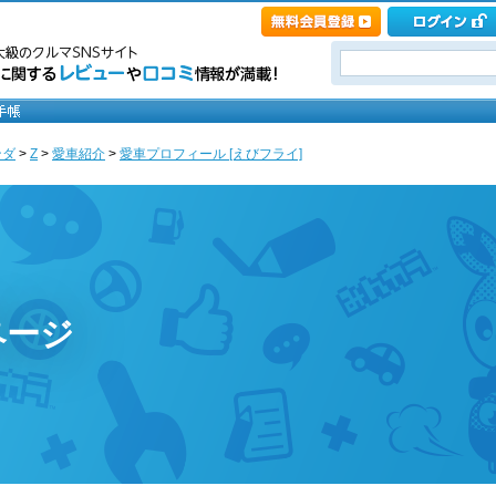
ンダ
>
Z
>
愛車紹介
>
愛車プロフィール [えびフライ]
ページ