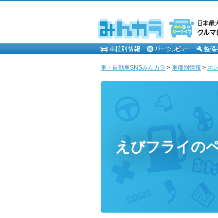
車・自動車SNSみんカラ
>
車種別情報
>
ホ
えびフライの