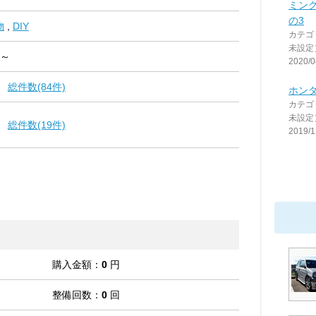
ミン
の3
物
,
DIY
カテゴ
未設定
 ～
2020/0
総件数(84件)
ホンダ
カテゴ
未設定
総件数(19件)
2019/1
購入金額：
0
円
整備回数：
0
回