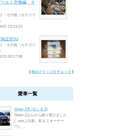
グベルト交換編 そ
リ：その他（カテゴリ
）
4/22 23:13:23
純正ECU
リ：その他（カテゴリ
）
2/15 00:27:06
[
他のクリップをチェック
]
愛車一覧
Silver Z号 (ホンダ Z)
Silver Zさんから譲り受けました
(´,,•ω•,,) 以前、私もＺオーナー
でし ...