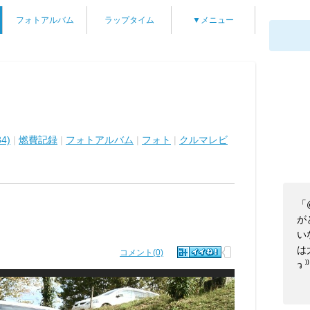
フォトアルバム
ラップタイム
▼メニュー
4)
|
燃費記録
|
フォトアルバム
|
フォト
|
クルマレビ
「
が
い
は
コメント(0)
ว 