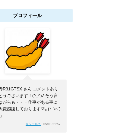
プロフィール
@R31GTSX さん コメントあり
とうございます！(^_^)ﾉ そう言
ながらも・・・仕事がある事に
大変感謝しております💡₍₍ (ง ˙ω˙)
⁾⁾」
何シテル？
05/08 21:57