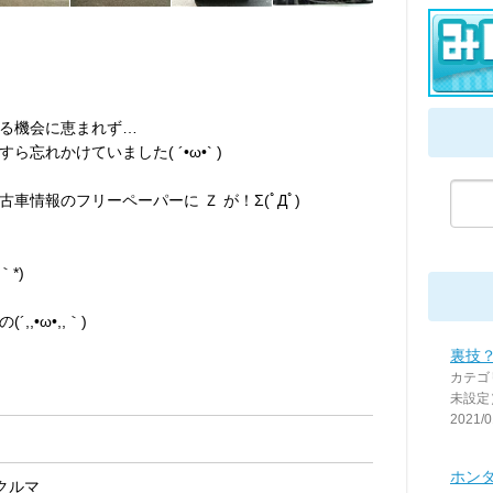
る機会に恵まれず…
忘れかけていました( ´•ω•` )
情報のフリーペーパーに Ｚ が！Σ(ﾟДﾟ)
｀*)
,•ω•,,｀)
裏技
カテゴ
未設定
2021/0
ホンダ
クルマ