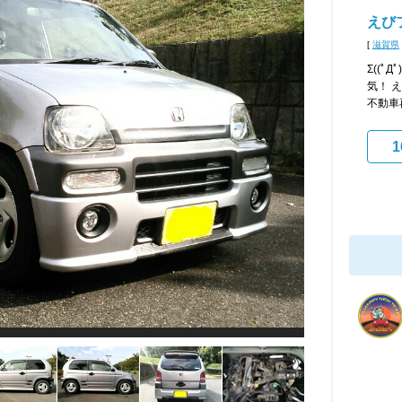
えび
[
滋賀県
Σ((ﾟД
気！ 
不動車再
1