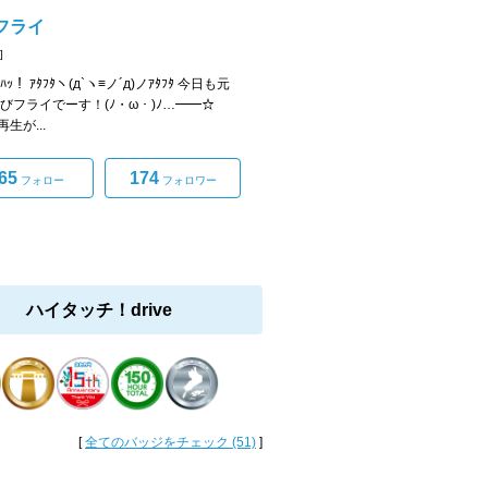
フライ
]
ﾟ)ﾊｯ！ ｱﾀﾌﾀヽ(д`ヽ≡ノ´д)ノｱﾀﾌﾀ 今日も元
えびフライでーす！(ﾉ・ω・)ﾉ…━━☆
生が...
65
174
フォロー
フォロワー
ハイタッチ！drive
[
全てのバッジをチェック (51)
]