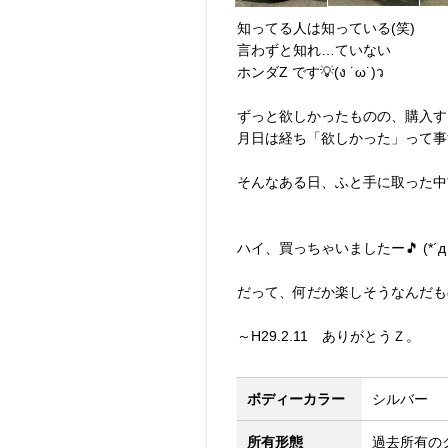
知ってる人は知っている(笑)
言わずと知れ…ていない
ホンダZ です💡(ง ˙ω˙)ว
ずっと欲しかったものの、購入す
月日は経ち「欲しかった」って事すら
そんなある日、ふと手に取った中古車
ハイ、買っちゃいましたー🎵 (*´д
だって、何だか楽しそうなんだもの(´,
～H29.2.11 ありがとうＺ。
ボディーカラー
シルバー
所有形態
過去所有の