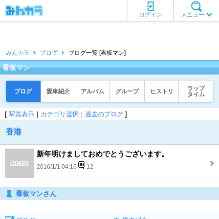
ログイン
メニュー
みんカラ
ブログ
ブログ一覧 [看板マン]
看板マン
ラップ
ブログ
愛車紹介
アルバム
グループ
ヒストリ
タイム
[
写真表示
｜
カテゴリ選択
｜
過去のブログ
]
香港
新年明けましておめでとうございます。
2016/1/1 04:16
12
看板マンさん