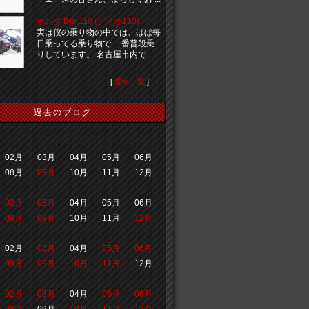
ホンダ Dio 110 (ディオ110)
実は僕の乗り物の中では、ほぼ毎
日乗ってる乗り物で 一番普段乗
りしています。 名古屋市内で ...
[
愛車一覧
]
過去のブログ
02月
03月
04月
05月
06月
08月
09月
10月
11月
12月
02月
03月
04月
05月
06月
08月
09月
10月
11月
12月
02月
03月
04月
05月
06月
08月
09月
10月
11月
12月
02月
03月
04月
05月
06月