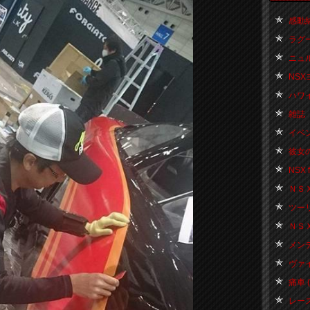
感動納
ラグー
ニュル
NSX
ハワイ 
雑誌 
イベント
彼女の
NSX f
ＮＳＸ 
ツーリン
ＮＳＸお
メンテ
ヴァイス
痛車 ( 
レース 