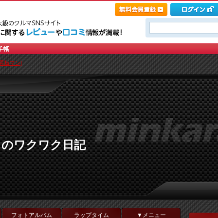
看板マン]
Ｘのワクワク日記
フォトアルバム
ラップタイム
▼メニュー