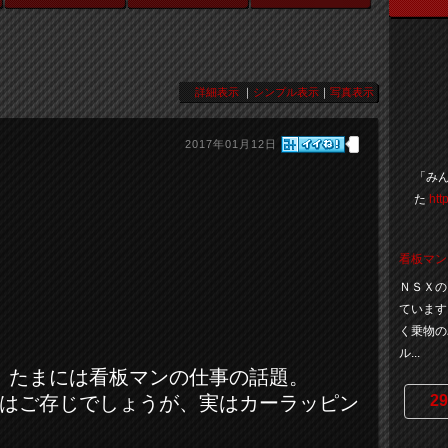
詳細表示
｜
シンプル表示
｜
写真表示
2017年01月12日
「みん
た
htt
看板マン
ＮＳＸの
ています
く乗物の
ル...
たまには看板マンの仕事の話題。
29
はご存じでしょうが、実はカーラッピン