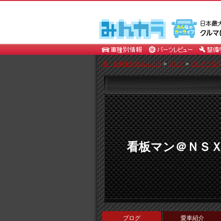
車・自動車SNSみんカラ
>
ブログ
>
ブログ一覧 [
看板マン＠ＮＳ
ブログ
愛車紹介