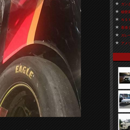
ガンさ
秘密基地
ＮＳＸ
香港 ( 
ガレー
アメリカ