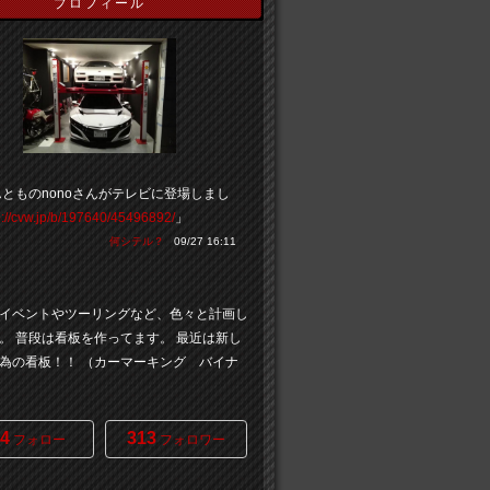
プロフィール
とものnonoさんがテレビに登場しまし
p://cvw.jp/b/197640/45496892/
」
何シテル？
09/27 16:11
イベントやツーリングなど、色々と計画し
。 普段は看板を作ってます。 最近は新し
為の看板！！ （カーマーキング バイナ
4
313
フォロー
フォロワー