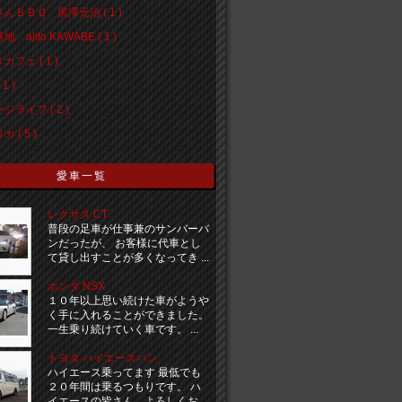
んＢＢＱ 黒澤元治 ( 1 )
 ajito KAWABE ( 1 )
カフェ ( 1 )
1 )
ジライフ ( 2 )
 ( 5 )
愛車一覧
レクサス CT
普段の足車が仕事兼のサンバーバ
ンだったが、 お客様に代車とし
て貸し出すことが多くなってき ...
ホンダ NSX
１０年以上思い続けた車がようや
く手に入れることができました。
一生乗り続けていく車です。 ...
トヨタ ハイエースバン
ハイエース乗ってます 最低でも
２０年間は乗るつもりです。 ハ
イエースの皆さん、よろしくお ...