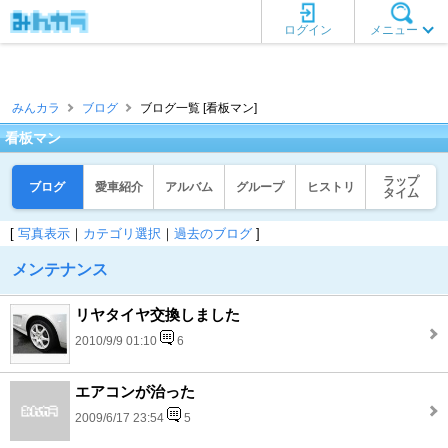
ログイン
メニュー
みんカラ
ブログ
ブログ一覧 [看板マン]
看板マン
ラップ
ブログ
愛車紹介
アルバム
グループ
ヒストリ
タイム
[
写真表示
｜
カテゴリ選択
｜
過去のブログ
]
メンテナンス
リヤタイヤ交換しました
2010/9/9 01:10
6
エアコンが治った
2009/6/17 23:54
5