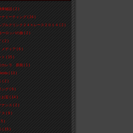
車秘話 ( 2 )
ナミーティング ( 24 )
ブルクリンク２４ｈレース２０１４ ( 2 )
ヨーロッパの旅 ( 2 )
( 2 )
メディア ( 6 )
 ( 15 )
カレラ 原画 ( 1 )
iesta ( 13 )
( 2 )
グ ( 9 )
宝 ( 14 )
ナンス ( 2 )
 ( 9 )
5 )
( 15 )