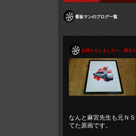
看板マンのブログ一覧
お待たせしましたー、彼女の
なんと麻宮先生も元ＮＳ
てた原画です。