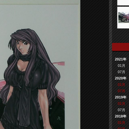
2021年
01月
07月
2020年
01月
07月
2019年
01月
07月
2018年
01月