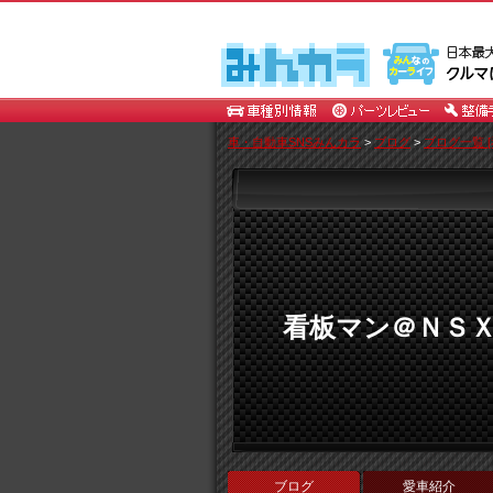
車・自動車SNSみんカラ
>
ブログ
>
ブログ一覧 [
看板マン＠ＮＳ
ブログ
愛車紹介