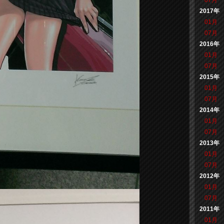
07月
2017年
01月
07月
2016年
01月
07月
2015年
01月
07月
2014年
01月
07月
2013年
01月
07月
2012年
01月
07月
2011年
01月