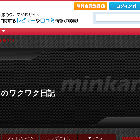
看板マン]
Ｘのワクワク日記
フォトアルバム
ラップタイム
▼メニュー