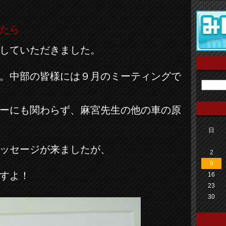
たら
していただきました。
。中部の皆様には９月のミーティングで
ーにも関わらず、麻宮先生の他の車の原
日
ッセージが来ましたが、
2
9
すよ！
16
23
30