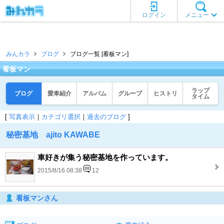
ログイン
メニュー
みんカラ
ブログ
ブログ一覧 [看板マン]
看板マン
ラップ
ブログ
愛車紹介
アルバム
グループ
ヒストリ
タイム
[
写真表示
｜
カテゴリ選択
｜
過去のブログ
]
秘密基地 ajito KAWABE
車好きが集う秘密基地を作っています。
2015/8/16 08:38
12
看板マンさん