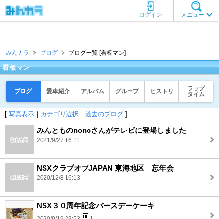
ログイン
メニュー
みんカラ
ブログ
ブログ一覧 [看板マン]
看板マン
ラップ
ブログ
愛車紹介
アルバム
グループ
ヒストリ
タイム
[
写真表示
｜
カテゴリ選択
｜
過去のブログ
]
みんとものnonoさんがテレビに登場しました
2021/9/27 16:11
NSXクラブオブJAPAN 東海地区 忘年会
2020/12/8 16:13
NSX３０周年記念バースデーケーキ
2020/9/19 23:53
1