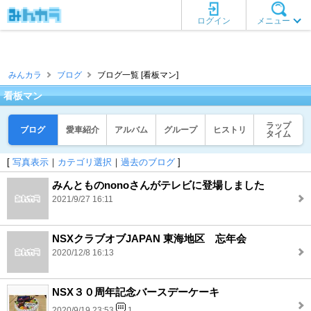
ログイン
メニュー
みんカラ
ブログ
ブログ一覧 [看板マン]
看板マン
ラップ
ブログ
愛車紹介
アルバム
グループ
ヒストリ
タイム
[
写真表示
｜
カテゴリ選択
｜
過去のブログ
]
みんとものnonoさんがテレビに登場しました
2021/9/27 16:11
NSXクラブオブJAPAN 東海地区 忘年会
2020/12/8 16:13
NSX３０周年記念バースデーケーキ
2020/9/19 23:53
1