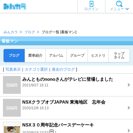
ログイン
メニュー
みんカラ
ブログ
ブログ一覧 [看板マン]
看板マン
ラップ
ブログ
愛車紹介
アルバム
グループ
ヒストリ
タイム
[
写真表示
｜
カテゴリ選択
｜
過去のブログ
]
みんとものnonoさんがテレビに登場しました
2021/9/27 16:11
NSXクラブオブJAPAN 東海地区 忘年会
2020/12/8 16:13
NSX３０周年記念バースデーケーキ
2020/9/19 23:53
1